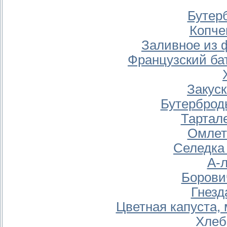
Бутер
Копче
Заливное из 
Французский ба
Закус
Бутерброд
Тартал
Омлет
Селедка
А-
Борови
Гнезд
Цветная капуста,
Хлеб