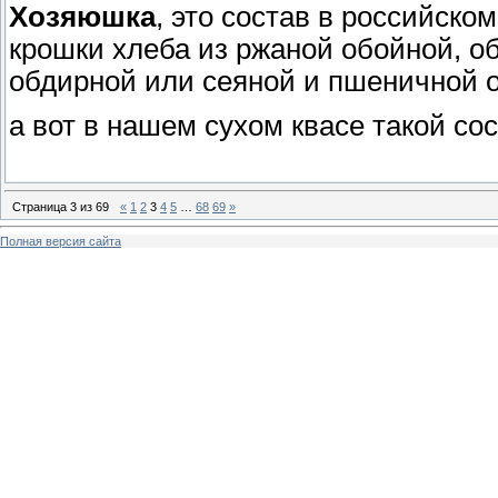
Хозяюшка
, это состав в российско
крошки хлеба из ржаной обойной, о
обдирной или сеяной и пшеничной об
а вот в нашем сухом квасе такой сос
Страница
3
из
69
«
1
2
3
4
5
…
68
69
»
Полная версия сайта