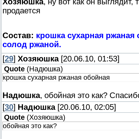
Хозяюшка
, ну вот как он выглядит,
продается
Состав:
крошка сухарная ржаная 
солод ржаной.
[
29
]
Хозяюшка
[20.06.10, 01:53]
Quote
(
Надюшка
)
крошка сухарная ржаная обойная
Надюшка
, обойная это как? Спаси
[
30
]
Надюшка
[20.06.10, 02:05]
Quote
(
Хозяюшка
)
обойная это как?