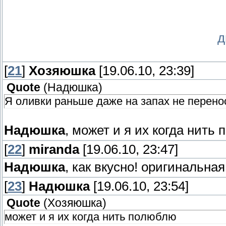
д
[
21
]
Хозяюшка
[19.06.10, 23:39]
Quote
(
Надюшка
)
Я оливки раньше даже на запах не перенос
Надюшка
, может и я их когда нит
[
22
]
miranda
[19.06.10, 23:47]
Надюшка
, как вкусно! оригинальна
[
23
]
Надюшка
[19.06.10, 23:54]
Quote
(
Хозяюшка
)
может и я их когда нить полюблю