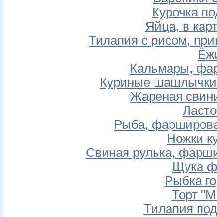
Курочка по
Яйца, в кар
Тилапия с рисом, при
Ёж
Кальмары, фа
Куриные шашлычки 
Жареная свин
Ласто
Рыба, фарширова
Ножки к
Свиная рулька, фарш
Щука ф
Рыбка го
Торт "
Тилапия по