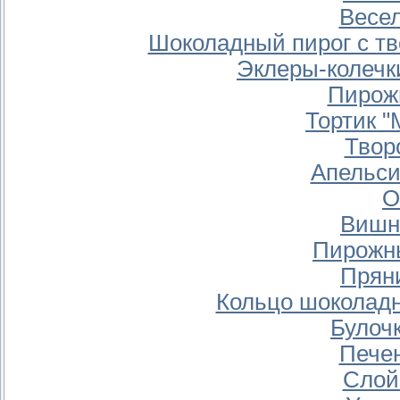
Весе
Шоколадный пирог с т
Эклеры-колечк
Пирож
Тортик 
Твор
Апельси
О
Вишн
Пирожны
Прян
Кольцо шоколад
Булоч
Печен
Слой