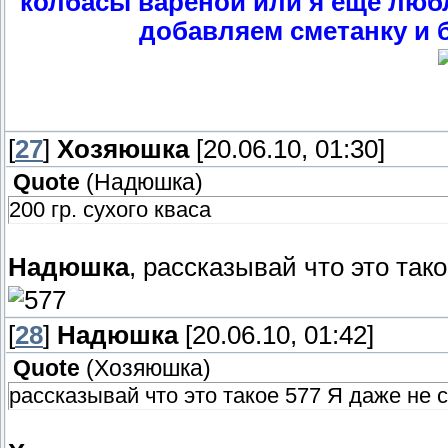
колбасы вареной или я еще люб
добавляем сметанку и 
[
27
]
Хозяюшка
[20.06.10, 01:30]
Quote
(
Надюшка
)
200 гр. сухого кваса
Надюшка
, рассказывай что это так
[
28
]
Надюшка
[20.06.10, 01:42]
Quote
(
Хозяюшка
)
рассказывай что это такое 577 Я даже не 