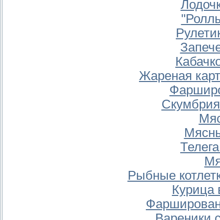
Лодочк
"Роллы
Рулети
Запеч
Кабачк
Жареная кар
Фарширо
Скумбрия
Мяс
Мясны
Телега
Мя
Рыбные котлет
Курица 
Фарширован
Вареники 