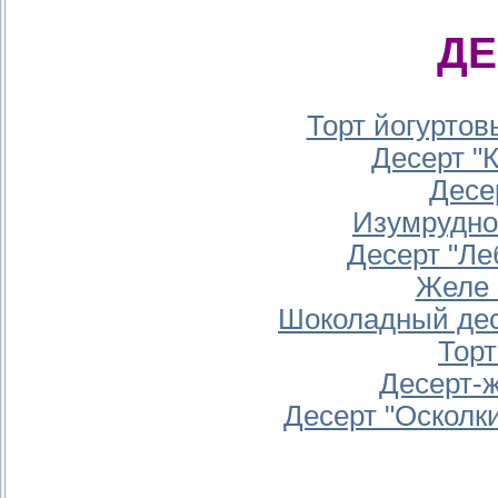
Д
Торт йогуртов
Десерт "
Десе
Изумрудно
Десерт "Ле
Желе 
Шоколадный дес
Тор
Десерт-
Десерт "Осколки