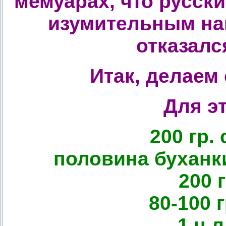
мемуарах, что русски
изумительным нап
отказалс
Итак, делаем
Для э
200 гр.
половина буханк
200 
80-100 
1 ч.