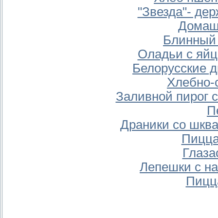
"Звезда"- де
Домаш
Блинный 
Оладьи с яйц
Белорусские д
Хлебно-
Заливной пирог 
П
Драники со шкв
Пицца
Глаза
Лепешки с н
Пицц