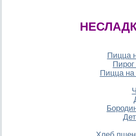
НЕСЛАД
Пицца н
Пирог
Пицца на
Ч
Бороди
Дет
Хлеб пшен