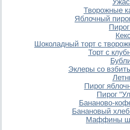
Ужас
Творожные к
Яблочный пиро
Пирог
Кек
Шоколадный торт с творож
Торт с клуб
Бубл
Эклеры со взбит
Летн
Пирог яблоч
Пирог "Ул
Бананово-кофе
Банановый хлеб
Маффины шо