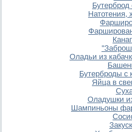
Бутерброд 
Натотения, 
Фарширо
Фарширован
Кана
"Заброш
Оладьи из кабачк
Башен
Бутерброды с
Яйца в св
Суха
Оладушки из
Шампиньоны фа
Соси
Закус