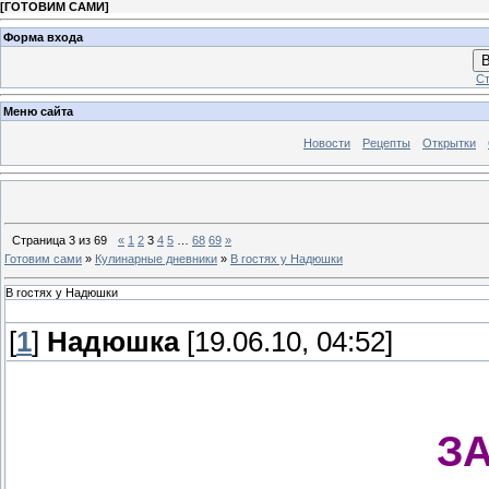
[
ГОТОВИМ САМИ
]
Форма входа
В
Ст
Меню сайта
Новости
Рецепты
Открытки
Страница
3
из
69
«
1
2
3
4
5
…
68
69
»
Готовим сами
»
Кулинарные дневники
»
В гостях у Надюшки
В гостях у Надюшки
[
1
]
Надюшка
[19.06.10, 04:52]
З