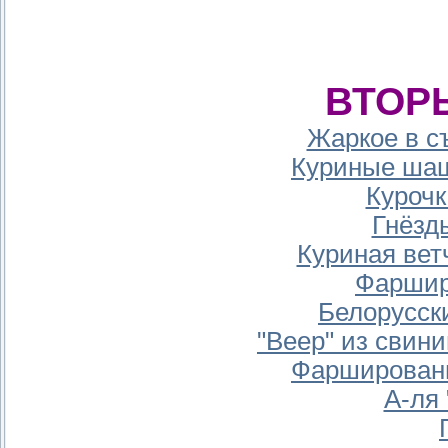
ВТОР
Жаркое в с
Куриные шаш
Курочк
Гнёзд
Куриная ве
Фаршир
Белорусск
"Веер" из свин
Фаршированн
А-ля