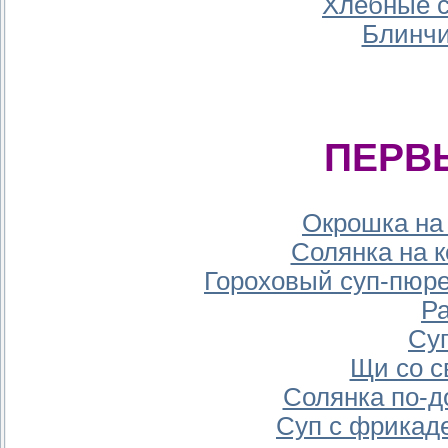
Хлебные с
Блинчи
ПЕРВ
Окрошка на
Солянка на 
Гороховый суп-пюр
Р
Су
Щи со с
Солянка по-
Суп с фрикад