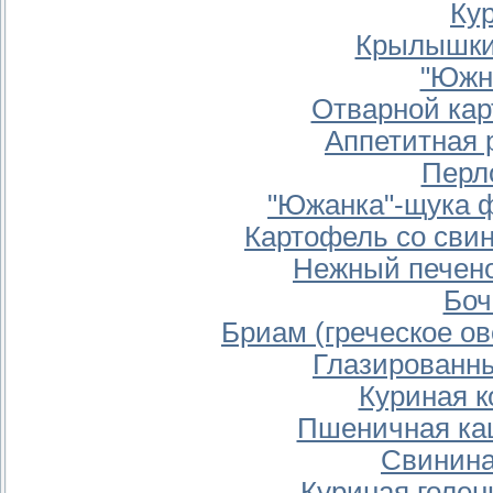
Ку
Крылышки
"Южн
Отварной ка
Аппетитная 
Перл
"Южанка"-щука 
Картофель со свин
Нежный печено
Боч
Бриам (греческое о
Глазированн
Куриная 
Пшеничная каш
Свинина
Куриная голен