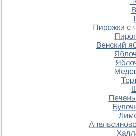
"
В
Пирожки с 
Пирог
Венский я
Яблоч
Ябло
Медов
Тор
Ш
Печенье
Булоч
Лимо
Апельсиново
Халл