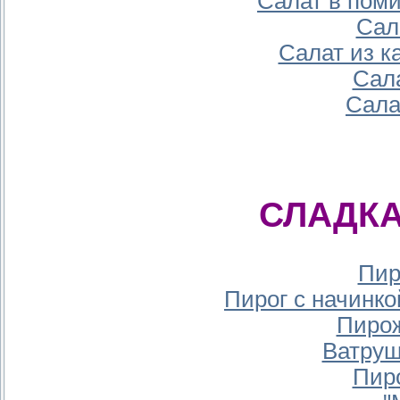
Салат в пом
Сал
Салат из к
Сал
Сала
СЛАДК
Пир
Пирог с начинко
Пирож
Ватруш
Пир