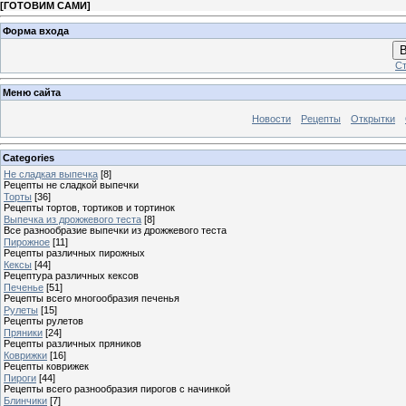
[
ГОТОВИМ САМИ
]
Форма входа
В
Ст
Меню сайта
Новости
Рецепты
Открытки
Categories
Не сладкая выпечка
[8]
Рецепты не сладкой выпечки
Торты
[36]
Рецепты тортов, тортиков и тортинок
Выпечка из дрожжевого теста
[8]
Все разнообразие выпечки из дрожжевого теста
Пирожное
[11]
Рецепты различных пирожных
Кексы
[44]
Рецептура различных кексов
Печенье
[51]
Рецепты всего многообразия печенья
Рулеты
[15]
Рецепты рулетов
Пряники
[24]
Рецепты различных пряников
Коврижки
[16]
Рецепты коврижек
Пироги
[44]
Рецепты всего разнообразия пирогов с начинкой
Блинчики
[7]