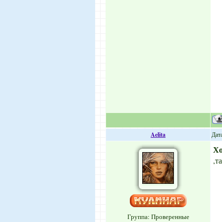
Aelita
Дата
Х
,т
Группа: Проверенные