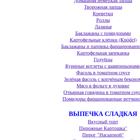
Домашняя немецкая лапша
Творожная лапша
Креветки
Роллы
Лазанья
Баклажаны с помидорами
Картофельные клёцки (Knödel)
Баклажаны и паприка фаршированн
Картофельная запеканка
Голубцы
Куриные котлеты с шампиньонам
Фасоль в томатном соусе
Зелёная фасоль с копчёным беконо
Мясо в фольге в духовке
Отварная говядина в томатном соу
Помидоры фаршированные ветчин
ВЫПЕЧКА СЛАДКАЯ
Вкусный торт
Пирожные Картошка"
Пирог "Насыпной"