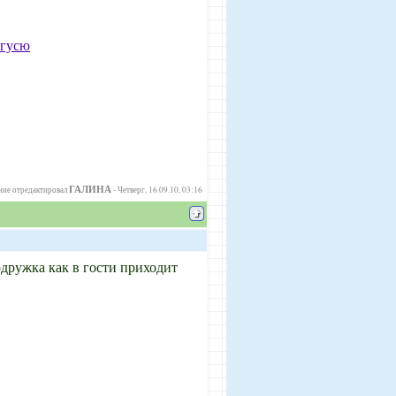
 гусю
ГАЛИНА
ие отредактировал
-
Четверг, 16.09.10, 03:16
одружка как в гости приходит