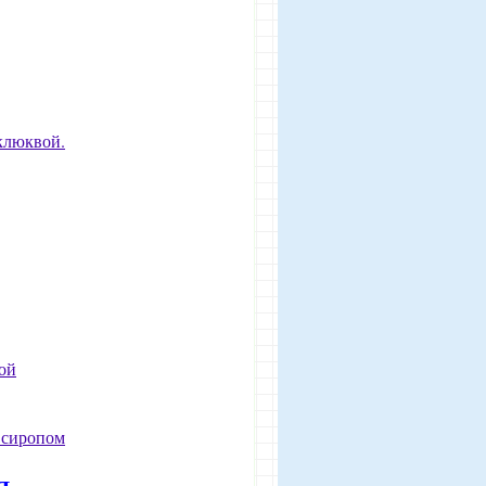
клюквой.
ой
 сиропом