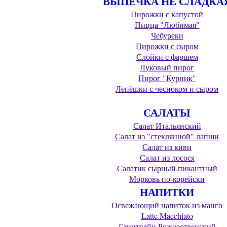
ВЫПЕЧКА НЕ СЛАДКА
Пирожки с капустой
Пицца "Любимая"
Чебуреки
Пирожки с сыром
Слойки с фаршем
Луковый пирог
Пирог "Курник"
Лепёшки с чесноком и сыром
САЛАТЫ
Салат Итальянский
Салат из "стеклянной" лапши
Салат из киви
Салат из лосося
Салатик сырный,пикантный
Морковь по-корейски
НАПИТКИ
Освежающий напиток из манго
Latte Macchiato
Глинтвейн Рождественский