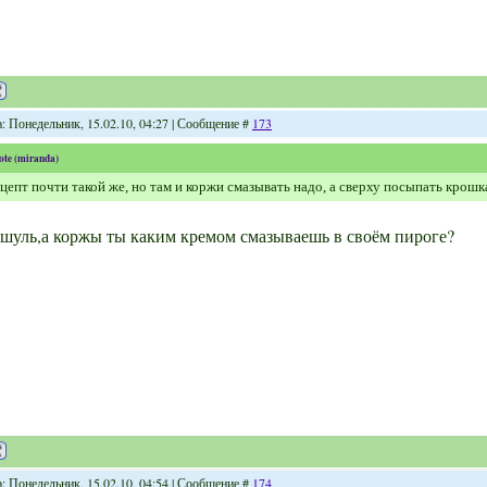
а: Понедельник, 15.02.10, 04:27 | Сообщение #
173
ote
(
miranda
)
цепт почти такой же, но там и коржи смазывать надо, а сверху посыпать крошк
шуль,а коржы ты каким кремом смазываешь в своём пироге?
а: Понедельник, 15.02.10, 04:54 | Сообщение #
174