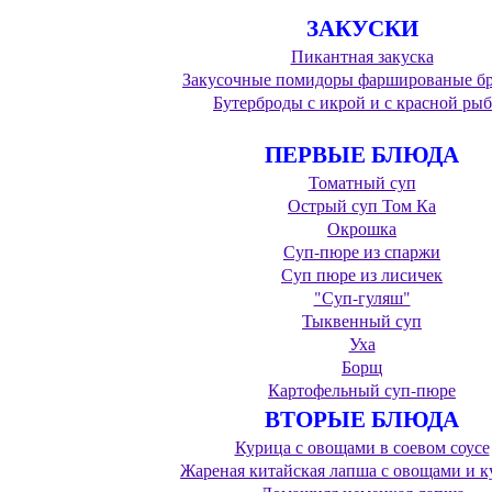
ЗАКУСКИ
Пикантная закуска
Закусочные помидоры фаршированые б
Бутерброды с икрой и с красной ры
ПЕРВЫЕ БЛЮДА
Томатный суп
Острый суп Том Ка
Окрошка
Суп-пюре из спаржи
Суп пюре из лисичек
"Суп-гуляш"
Тыквенный суп
Уха
Борщ
Картофельный суп-пюре
ВТОРЫЕ БЛЮДА
Курица с овощами в соевом соусе
Жареная китайская лапша с овощами и 