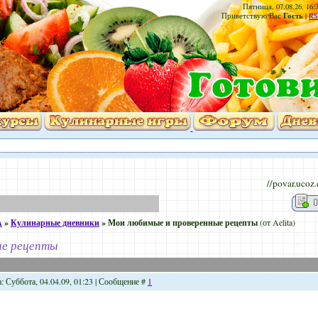
Пятница, 07.08.26, 16:
Гость
Приветствую Вас
|
RS
//povar.ucoz
А
»
Кулинарные дневники
»
Мои любимые и проверенные рецепты
(от Aelita)
ые рецепты
: Суббота, 04.04.09, 01:23 | Сообщение #
1