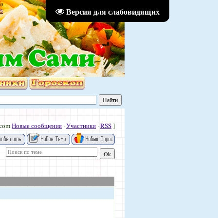
30
Версия для слабовидящих
S
.com
Новые сообщения
·
Участники
·
RSS
]