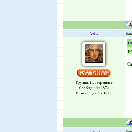
Aelita
Дат
Qu
ре
Са
Группа: Проверенные
Сообщений:
1872
Регистрация: 27.12.08
miranda
Дат