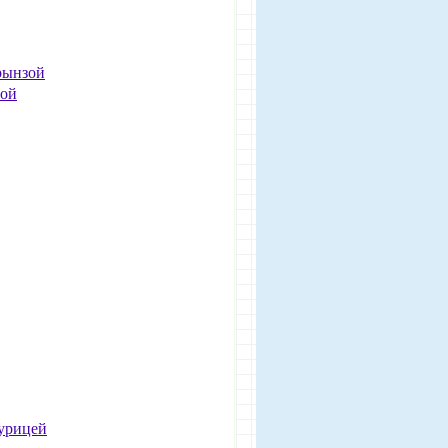
рынзой
бой
курицей