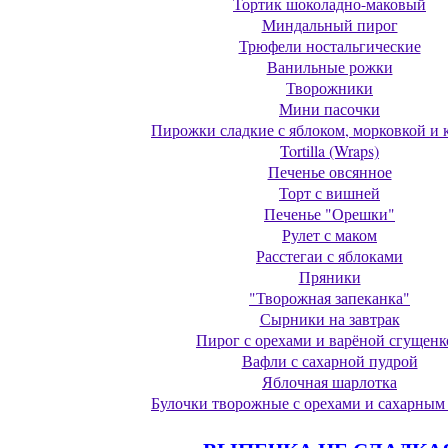
Тортик шоколадно-маковый
Миндальный пирог
Трюфели ностальгические
Ванильные рожки
Творожники
Мини пасочки
Пирожки сладкие с яблоком, морковкой и 
Tortilla (Wraps)
Печенье овсянное
Торт с вишней
Печенье "Орешки"
Рулет с маком
Расстегаи с яблоками
Пряники
"Творожная запеканка"
Сырники на завтрак
Пирог с орехами и варёной сгущенк
Вафли с сахарной пудрой
Яблочная шарлотка
Булочки творожные с орехами и сахарным