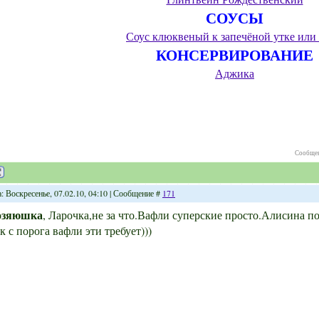
СОУСЫ
Соус клюквеный к запечёной утке или
КОНСЕРВИРОВАНИЕ
Аджика
Сообщен
: Воскресенье, 07.02.10, 04:10 | Сообщение #
171
озяюшка
, Ларочка,не за что.Вафли суперские просто.Алисина п
ак с порога вафли эти требует)))