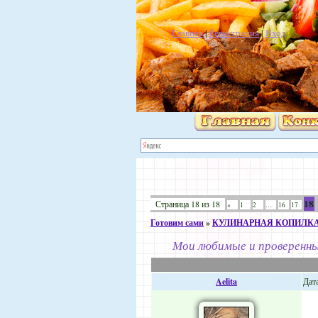
Главная
|
Регистрация
|
Вход
18
Страница
18
из
18
«
1
2
…
16
17
Готовим сами
»
КУЛИНАРНАЯ КОПИЛК
Мои любимые и проверенн
Aelita
Дата