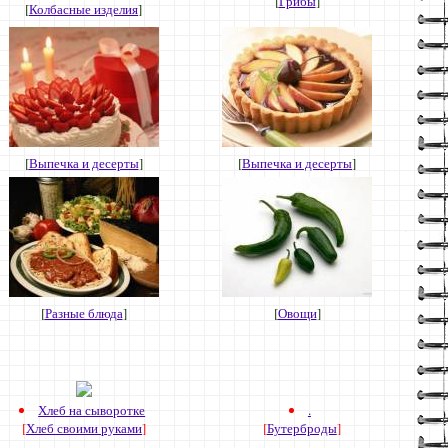
[
Грибы
]
[
Колбасные изделия
]
[
Выпечка и десерты
]
[
Выпечка и десерты
]
[
Разные блюда
]
[
Овощи
]
Хлеб на сыворотке
.
[
Хлеб своими руками
]
[
Бутерброды
]