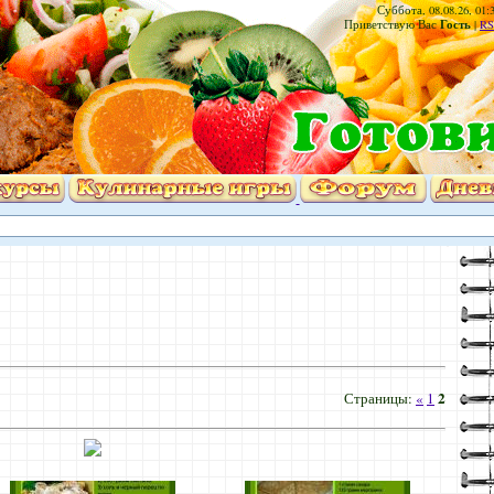
Суббота, 08.08.26, 01:
Гость
Приветствую Вас
|
RS
2
Страницы
:
«
1