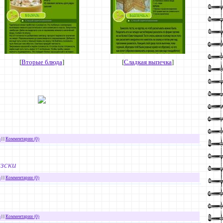
[
Вторые блюда
]
[
Сладкая выпечка
]
а
| |
Комментарии (0)
зски
а
| |
Комментарии (0)
а
| |
Комментарии (0)