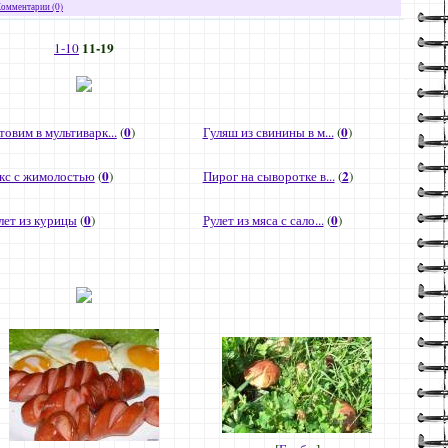
омментарии (0)
11-19
1-10
0
0
товим в мультиварк...
(
)
Гуляш из свинины в м...
(
)
0
2
кс с жимолостью
(
)
Пирог на сыворотке в...
(
)
0
0
лет из курицы
(
)
Рулет из мяса с сало...
(
)