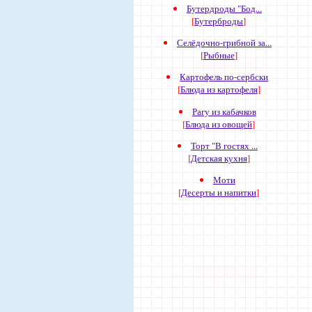
Бутердроды "Бод...
[
Бутерброды
]
Селёдочно-грибной за...
[
Рыбные
]
Картофель по-сербски
[
Блюда из картофеля
]
Рагу из кабачков
[
Блюда из овощей
]
Торт "В гостях ...
[
Детская кухня
]
Моти
[
Десерты и напитки
]