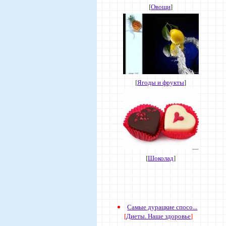
[
Овощи
]
[
Ягоды и фрукты
]
[
Шоколад
]
Самые дурацкие спосо...
[
Диеты. Наше здоровье
]