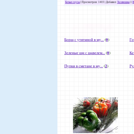
Белые соусы
| Просмотров: 1403 | Добавил:
Хозяюшка
| |
К
0
Борщ с утятиной в му...
(
)
Го
0
Зеленые щи с щавелем...
(
)
Ке
2
Пупки в сметане в му...
(
)
Ру