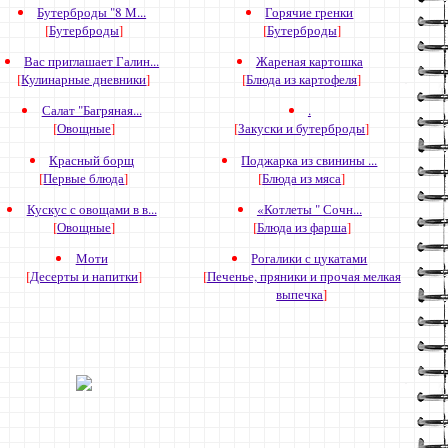
Бутерброды "8 М...
Горячие гренки
[
Бутерброды
]
[
Бутерброды
]
Вас приглашает Галин...
Жареная картошка
[
Кулинарные дневники
]
[
Блюда из картофеля
]
Салат "Багряная...
.
[
Овощные
]
[
Закуски и бутерброды
]
Красный борщ
Поджарка из свинины ...
[
Первые блюда
]
[
Блюда из мяса
]
Кускус с овощами в в...
«Котлеты " Сочн...
[
Овощные
]
[
Блюда из фарша
]
Моти
Рогалики с цукатами
[
Десерты и напитки
]
[
Печенье, пряники и прочая мелкая
выпечка
]