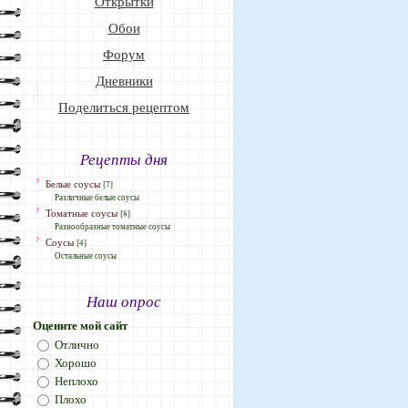
Открытки
Обои
Форум
Дневники
Поделиться рецептом
Рецепты дня
Белые соусы
[7]
Различные белые соусы
Томатные соусы
[8]
Разнообразные томатные соусы
Соусы
[4]
Остальные соусы
Наш опрос
Оцените мой сайт
Отлично
Хорошо
Неплохо
Плохо