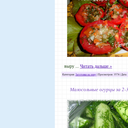
выру
...
Читать дальше »
Категория:
Заготовки на зиму
| Просмотров: 3578 | Дата:
Малосольные огурцы за 2-3