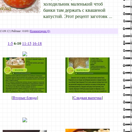
холодильник маленький чтоб
банки там держать с квашеной
капустой. Этот рецепт заготовк
...
13.09.12
| Рейтинг: 0.0/0 |
Комментарии (0)
6-10
1-5
11-15
16-18
[
Вторые блюда
]
[
Сладкая выпечка
]