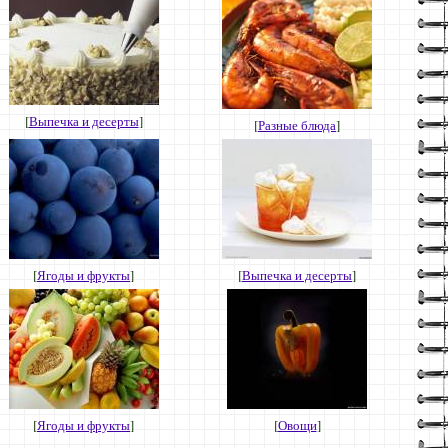
[
Выпечка и десерты
]
[
Разные блюда
]
[
Ягоды и фрукты
]
[
Выпечка и десерты
]
[
Ягоды и фрукты
]
[
Овощи
]