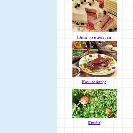
[
Выпечка и десерты
]
[
Разные блюда
]
[
Грибы
]