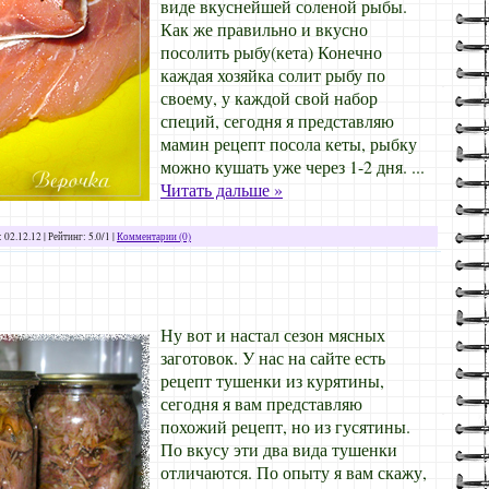
виде вкуснейшей соленой рыбы.
Как же правильно и вкусно
посолить рыбу(кета) Конечно
каждая хозяйка солит рыбу по
своему, у каждой свой набор
специй, сегодня я представляю
мамин рецепт посола кеты, рыбку
можно кушать уже через 1-2 дня.
...
Читать дальше »
:
02.12.12
| Рейтинг: 5.0/1 |
Комментарии (0)
Ну вот и настал сезон мясных
заготовок. У нас на сайте есть
рецепт тушенки из курятины,
сегодня я вам представляю
похожий рецепт, но из гусятины.
По вкусу эти два вида тушенки
отличаются. По опыту я вам скажу,