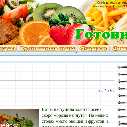
Суббота, 08.08.26, 04:
Гость
Приветствую Вас
|
RS
2
«
1
3
4
»
Вот и наступила золотая осень,
скоро морозы начнутся. На наших
столах много овощей и фруктов, а
нам хочется чего то новенького