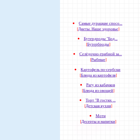
Самые дурацкие спосо...
[
Диеты. Наше здоровье
]
Бутердроды "Бод...
[
Бутерброды
]
Селёдочно-грибной за...
[
Рыбные
]
Картофель по-сербски
[
Блюда из картофеля
]
Рагу из кабачков
[
Блюда из овощей
]
Торт "В гостях ...
[
Детская кухня
]
Моти
[
Десерты и напитки
]