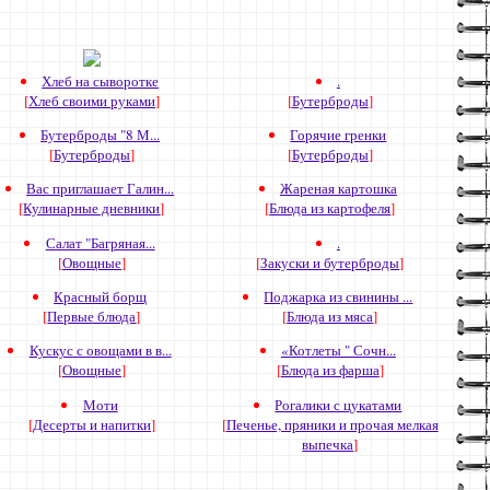
Хлеб на сыворотке
.
[
Хлеб своими руками
]
[
Бутерброды
]
Бутерброды "8 М...
Горячие гренки
[
Бутерброды
]
[
Бутерброды
]
Вас приглашает Галин...
Жареная картошка
[
Кулинарные дневники
]
[
Блюда из картофеля
]
Салат "Багряная...
.
[
Овощные
]
[
Закуски и бутерброды
]
Красный борщ
Поджарка из свинины ...
[
Первые блюда
]
[
Блюда из мяса
]
Кускус с овощами в в...
«Котлеты " Сочн...
[
Овощные
]
[
Блюда из фарша
]
Моти
Рогалики с цукатами
[
Десерты и напитки
]
[
Печенье, пряники и прочая мелкая
выпечка
]