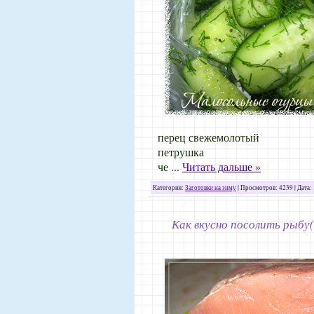
перец свежемолотый
петрушка
че
...
Читать дальше »
Категория:
Заготовки на зиму
| Просмотров: 4239 | Дата:
Как вкусно посолить рыбу