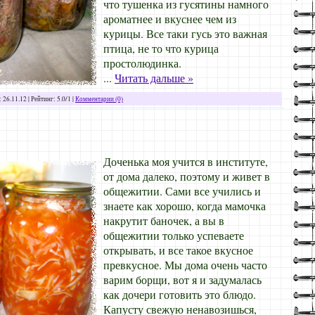
что тушенка из гусятины намного
ароматнее и вкуснее чем из
курицы. Все таки гусь это важная
птица, не то что курица
простолюдинка.
...
Читать дальше »
:
26.11.12
| Рейтинг: 5.0/1 |
Комментарии (0)
Доченька моя учится в институте,
от дома далеко, поэтому и живет в
общежитии. Сами все учились и
знаете как хорошо, когда мамочка
накрутит баночек, а вы в
общежитии только успеваете
открывать, и все такое вкусное
превкусное. Мы дома очень часто
варим борщи, вот я и задумалась
как дочери готовить это блюдо.
Капусту свежую ненавозишься,