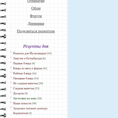
Открытки
Обои
Форум
Дневники
Поделиться рецептом
Рецепты дня
Рецепты для Мультиварки
[14]
Закуски и бутерброды
[6]
Первые блюда
[4]
Блюда из мяса и фарша
[41]
Рыбные блюда
[16]
Овощные блюда
[14]
Не сладкая выпечка
[20]
Сладкая выпечка
[53]
Десерты
[9]
Заготовки на зиму
[18]
Наши новости
[49]
Здоровое питание доктора
Борменталя
[3]