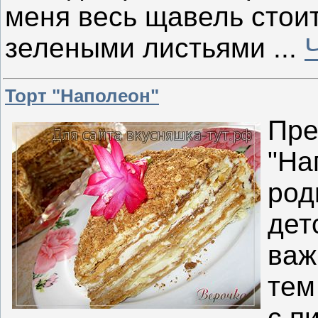
меня весь щавель стои
зелеными листьями
...
Торт "Наполеон"
Пре
"На
род
дет
важ
тем
с п