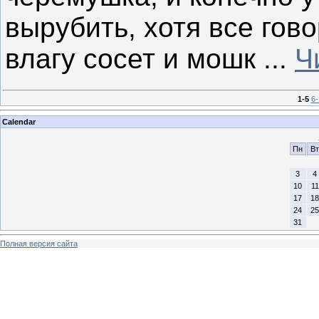
вырубить, хотя все гов
влагу сосет и мошк
...
Ч
1-5
6-
Calendar
Пн
Вт
3
4
10
11
17
18
24
25
31
Полная версия сайта