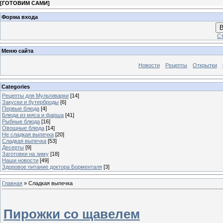
[
ГОТОВИМ САМИ
]
Форма входа
В
Ст
Меню сайта
Новости
Рецепты
Открытки
Categories
Рецепты для Мультиварки
[14]
Закуски и бутерброды
[6]
Первые блюда
[4]
Блюда из мяса и фарша
[41]
Рыбные блюда
[16]
Овощные блюда
[14]
Не сладкая выпечка
[20]
Сладкая выпечка
[53]
Десерты
[9]
Заготовки на зиму
[18]
Наши новости
[49]
Здоровое питание доктора Борменталя
[3]
Главная
»
Сладкая выпечка
Пирожки со щавелем