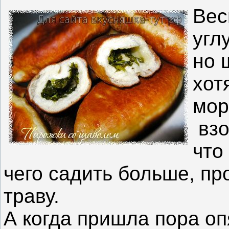
Вес
угл
но 
хот
мор
взо
что
чего садить больше, пр
траву.
А когда пришла пора опя