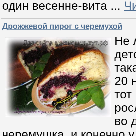
один весенне-вита
...
Ч
Дрожжевой пирог с черемухой
Не 
дет
так
20 
тот
рос
во 
черемушка, и конечно у