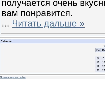
получается очень вкус
вам понравится.
...
Читать дальше »
Calendar
Пн
Вт
5
6
12
13
19
20
26
27
Полная версия сайта