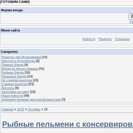
[
ГОТОВИМ САМИ
]
Форма входа
В
Ст
Меню сайта
Новости
Рецепты
Открытки
Categories
Рецепты для Мультиварки
[14]
Закуски и бутерброды
[6]
Первые блюда
[4]
Блюда из мяса и фарша
[41]
Рыбные блюда
[16]
Овощные блюда
[14]
Не сладкая выпечка
[20]
Сладкая выпечка
[53]
Десерты
[9]
Заготовки на зиму
[18]
Наши новости
[49]
Здоровое питание доктора Борменталя
[3]
Главная
»
2015
»
Октябрь
»
10
Рыбные пельмени с консервиров