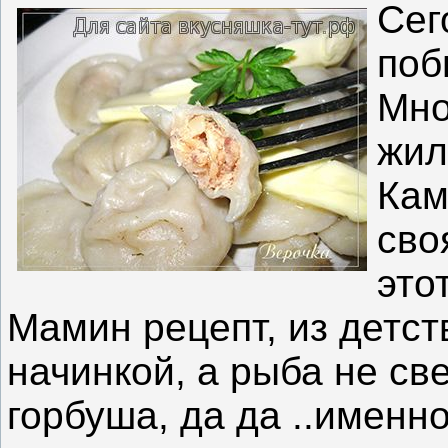
Сег
поб
Мно
жил
Кам
сво
это
Мамин рецепт, из детст
начинкой, а рыба не св
горбуша, да да ..именн