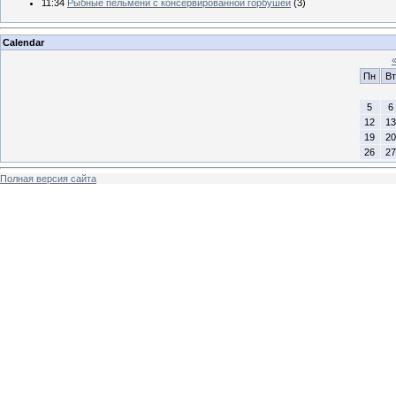
11:34
Рыбные пельмени с консервированной горбушей
(3)
Calendar
Пн
Вт
5
6
12
13
19
20
26
27
Полная версия сайта