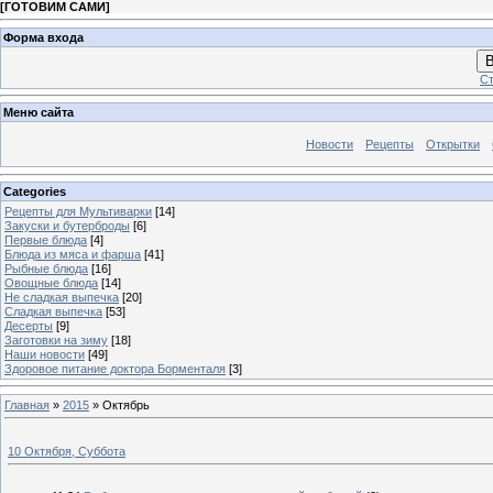
[
ГОТОВИМ САМИ
]
Форма входа
В
Ст
Меню сайта
Новости
Рецепты
Открытки
Categories
Рецепты для Мультиварки
[14]
Закуски и бутерброды
[6]
Первые блюда
[4]
Блюда из мяса и фарша
[41]
Рыбные блюда
[16]
Овощные блюда
[14]
Не сладкая выпечка
[20]
Сладкая выпечка
[53]
Десерты
[9]
Заготовки на зиму
[18]
Наши новости
[49]
Здоровое питание доктора Борменталя
[3]
Главная
»
2015
»
Октябрь
10 Октября, Суббота