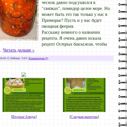
чеснок давно подсушился в
"связках", помидор целое море. Но
может быть это так только у нас в
Приморье? Пусть и у вас будет
овощная феерия.
Расскажу немного о названии
рецепта. Я очень давно искала
рецепт
Острых баклажан
, чтобы
..
Читать дальше »
08.09.12
| Рейтинг: 5.0/1 |
Комментарии (0)
[
Вторые блюда
]
[
Сладкая выпечка
]