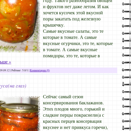
году. Такого разнообразия овощей
и фруктов нет даже летом. И как
хочется кусочек этой вкусной
поры закатать под железную
крышечку.
Самые вкусные салаты, это те
которые в томате. А самые
вкусные огурчики, это те, которые
в томате. А самые вкусные
помидоры, это те, которые в
льше »
09.09.12
| Рейтинг: 5.0/1 |
Комментарии (0)
уса(на глаз)
Сейчас самый сезон
консервирования баклажанов.
Этих плодов много, горький и
сладкие перцы покраснели(а с
красных перцев консервация
вкуснее и нет привкуса горечи),