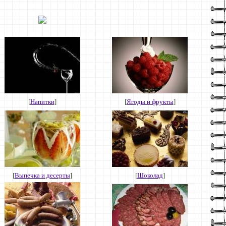
[
Напитки
]
[
Ягоды и фрукты
]
[
Выпечка и десерты
]
[
Шоколад
]