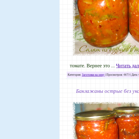
томате. Вернее это
...
Читать да
Категория:
Заготовки на зиму
| Просмотров: 4873 | Дата:
Баклажаны острые без укс