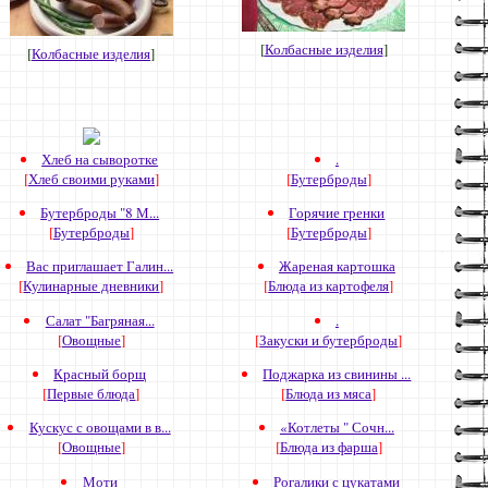
[
Колбасные изделия
]
[
Колбасные изделия
]
Хлеб на сыворотке
.
[
Хлеб своими руками
]
[
Бутерброды
]
Бутерброды "8 М...
Горячие гренки
[
Бутерброды
]
[
Бутерброды
]
Вас приглашает Галин...
Жареная картошка
[
Кулинарные дневники
]
[
Блюда из картофеля
]
Салат "Багряная...
.
[
Овощные
]
[
Закуски и бутерброды
]
Красный борщ
Поджарка из свинины ...
[
Первые блюда
]
[
Блюда из мяса
]
Кускус с овощами в в...
«Котлеты " Сочн...
[
Овощные
]
[
Блюда из фарша
]
Моти
Рогалики с цукатами