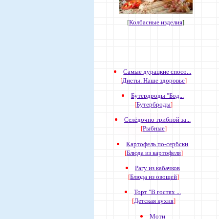
[
Колбасные изделия
]
Самые дурацкие спосо...
[
Диеты. Наше здоровье
]
Бутердроды "Бод...
[
Бутерброды
]
Селёдочно-грибной за...
[
Рыбные
]
Картофель по-сербски
[
Блюда из картофеля
]
Рагу из кабачков
[
Блюда из овощей
]
Торт "В гостях ...
[
Детская кухня
]
Моти