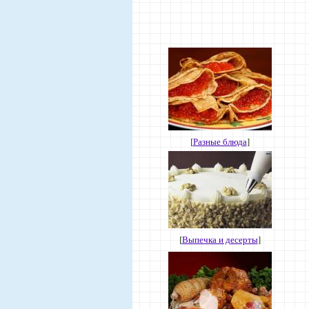
[
Разные блюда
]
[
Выпечка и десерты
]