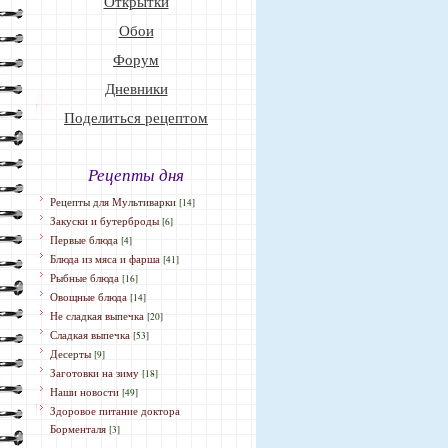
Открытки
Обои
Форум
Дневники
Поделиться рецептом
Рецепты дня
Рецепты для Мультиварки
[14]
Закуски и бутерброды
[6]
Первые блюда
[4]
Блюда из мяса и фарша
[41]
Рыбные блюда
[16]
Овощные блюда
[14]
Не сладкая выпечка
[20]
Сладкая выпечка
[53]
Десерты
[9]
Заготовки на зиму
[18]
Наши новости
[49]
Здоровое питание доктора
Борменталя
[3]