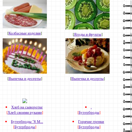
[
Колбасные изделия
]
[
Ягоды и фрукты
]
[
Выпечка и десерты
]
[
Выпечка и десерты
]
Хлеб на сыворотке
.
[
Хлеб своими руками
]
[
Бутерброды
]
Бутерброды "8 М...
Горячие гренки
[
Бутерброды
]
[
Бутерброды
]