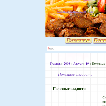
Главная
|
Регистрация
|
Вход
Главная
»
2008
»
Август
»
19
» Полезные 
Полезные сладости
Полезные сладости
С
эт
зд