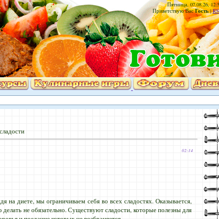
Пятница, 07.08.26, 12:
Гость
Приветствую Вас
|
RS
сладости
02:14
идя на диете, мы ограничиваем себя во всех сладостях. Оказывается,
о делать не обязательно. Существуют сладости, которые полезны для
оровья и поедание которых не возбраняется.