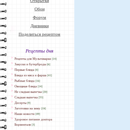
Открытки
Обои
Форум
Дневники
Поделиться рецептом
Рецепты дня
Рецепты для Мультиварки
[14]
Закуски и бутерброды
[6]
Первые блюда
[4]
Блюда из мяса и фарша
[41]
Рыбные блюда
[16]
Овощные блюда
[14]
Не сладкая выпечка
[20]
Сладкая выпечка
[53]
Десерты
[9]
Заготовки на зиму
[18]
Наши новости
[49]
Здоровое питание доктора
Борменталя
[3]