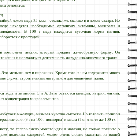
ним относятся:
ед
чайной ложке меда 35 ккал - столько же, сколько и в ложке сахара. Но
меде находятся необходимые организму витамины, минералы и
инокислоты. В 100 г меда находится суточная норма магния,
т бороться с простудой.
й компонент пектин, который придает желеобразную форму. Он
 токсины и нормализует деятельность желудочно-кишечного тракта.
г. Это меньше, чем в пирожных. Кроме того, в нем содержится много
торые служат строительным материалом для мышечной ткани.
я вода и витамины С и А. Зато остаются кальций, натрий, магний,
ает концентрация микроэлементов.
разбухает в желудке, вызывая чувство сытости. Но готовить попкорн
ание соли (3 г на 100 г попкорна) и масла (1 ст л на те же 100 г).
иету, то теперь смело можете идти в магазин, но только помните о
даже полезных сладостей может очень сильно сказаться на вашей