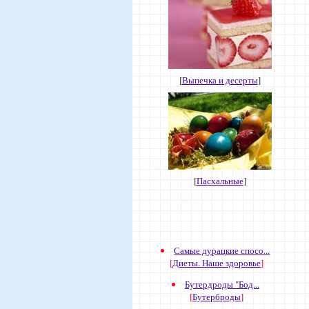
[
Выпечка и десерты
]
[
Пасхальные
]
Самые дурацкие спосо...
[
Диеты. Наше здоровье
]
Бутердроды "Бод...
[
Бутерброды
]