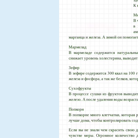
К 
М
В 
в 
ам
марганца и железа. А зимой он помогае
Мармелад
В мармеладе содержится натуральны
снижает уровень холестерина, выводит
Зефир
В зефире содержится 300 ккал на 100 
железа и фосфора, а так же белков, ко
Сухофрукты
В процессе сушки из фруктов выводитс
железо. А после удаления воды возраст
Попкорн
В попкорне много клетчатки, которая 
лучше дома, чтобы контролировать содерж
Если вы не знали чем скрасить свою д
чувстве меры. Огромное количество 