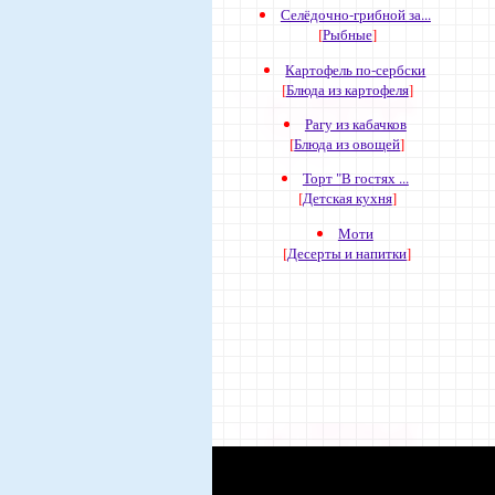
Селёдочно-грибной за...
[
Рыбные
]
Картофель по-сербски
[
Блюда из картофеля
]
Рагу из кабачков
[
Блюда из овощей
]
Торт "В гостях ...
[
Детская кухня
]
Моти
[
Десерты и напитки
]