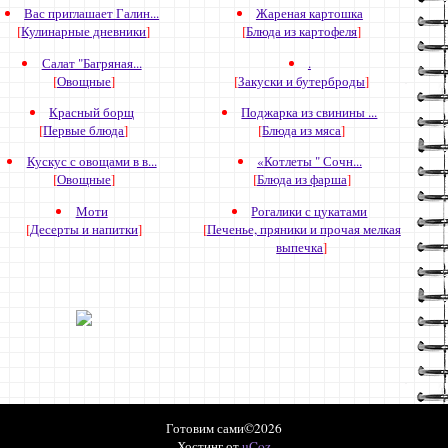
Вас приглашает Галин...
Жареная картошка
[
Кулинарные дневники
]
[
Блюда из картофеля
]
Салат "Багряная...
.
[
Овощные
]
[
Закуски и бутерброды
]
Красный борщ
Поджарка из свинины ...
[
Первые блюда
]
[
Блюда из мяса
]
Кускус с овощами в в...
«Котлеты " Сочн...
[
Овощные
]
[
Блюда из фарша
]
Моти
Рогалики с цукатами
[
Десерты и напитки
]
[
Печенье, пряники и прочая мелкая
выпечка
]
Готовим сами©2026
Хостинг от
uCoz