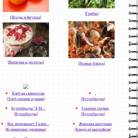
[
Грибы
]
[
Ягоды и фрукты
]
[
Выпечка и десерты
]
[
Разные блюда
]
Хлеб на сыворотке
.
[
Хлеб своими руками
]
[
Бутерброды
]
Бутерброды "8 М...
Горячие гренки
[
Бутерброды
]
[
Бутерброды
]
Вас приглашает Галин...
Жареная картошка
[
Кулинарные дневники
]
[
Блюда из картофеля
]