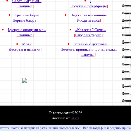
Салат "Багряная...
.
[
Овощные
]
[
Закуски и бутерброды
]
Красный борщ
Поджарка из свинины ...
[
Первые блюда
]
[
Блюда из мяса
]
Кускус с овощами в в...
«Котлеты " Сочн...
[
Овощные
]
[
Блюда из фарша
]
Моти
Рогалики с цукатами
[
Десерты и напитки
]
[
Печенье, пряники и прочая мелкая
выпечка
]
Готовим сами©2026
Хостинг от
uCoz
ветственности за материалы размещенные пользователями. Все фотографии и рецепты принад