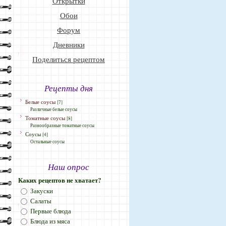
Открытки
Обои
Форум
Дневники
Поделиться рецептом
Рецепты дня
Белые соусы
[7]
Различные белые соусы
Томатные соусы
[8]
Разнообразные томатные соусы
Соусы
[4]
Остальные соусы
Наш опрос
Каких рецептов не хватает?
Закуски
Салаты
Первые блюда
Блюда из мяса