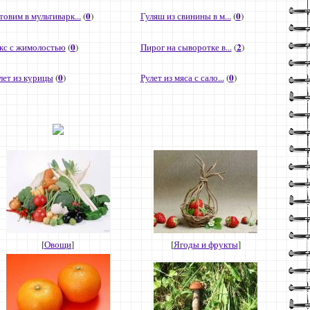
0
0
товим в мультиварк...
(
)
Гуляш из свинины в м...
(
)
0
2
кс с жимолостью
(
)
Пирог на сыворотке в...
(
)
0
0
лет из курицы
(
)
Рулет из мяса с сало...
(
)
[
Овощи
]
[
Ягоды и фрукты
]