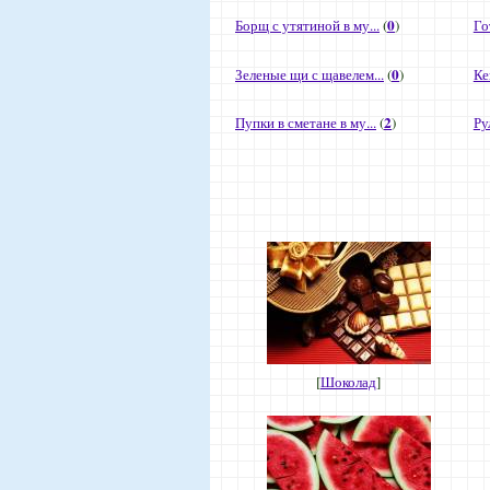
0
Борщ с утятиной в му...
(
)
Го
0
Зеленые щи с щавелем...
(
)
Ке
2
Пупки в сметане в му...
(
)
Ру
[
Шоколад
]