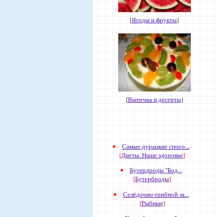
[
Ягоды и фрукты
]
[
Выпечка и десерты
]
Самые дурацкие спосо...
[
Диеты. Наше здоровье
]
Бутердроды "Бод...
[
Бутерброды
]
Селёдочно-грибной за...
[
Рыбные
]