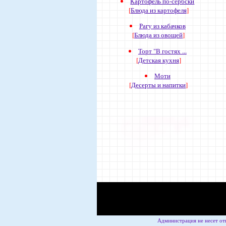
Картофель по-сербски
[
Блюда из картофеля
]
Рагу из кабачков
[
Блюда из овощей
]
Торт "В гостях ...
[
Детская кухня
]
Моти
[
Десерты и напитки
]
Администрация не несет от