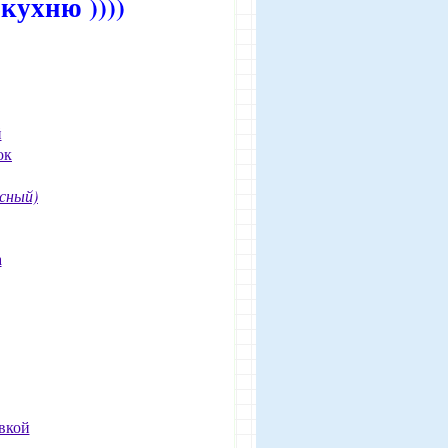
кухню ))))
й
ок
усный)
а
вкой