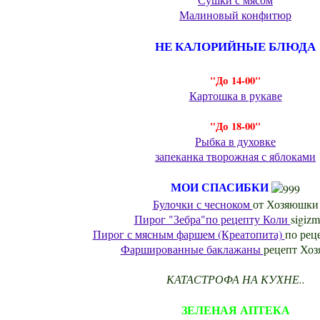
Малиновый конфитюр
НЕ КАЛОРИЙНЫЕ БЛЮДА
"До 14-00"
Картошка в рукаве
"До 18-00"
Рыбка в духовке
запеканка творожная с яблоками
МОИ СПАСИБКИ
Булочки с чесноком
от Хозяюшки
Пирог "Зебра"по рецепту Коли
sigiz
Пирог с мясным фаршем (Креатопита)
по рец
Фаршированные баклажаны
рецепт Хо
КАТАСТРОФА НА КУХНЕ..
ЗЕЛЕНАЯ АПТЕКА