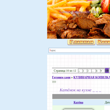
Главная
|
Регистрация
|
Вход
10
Страница
10
из
12
«
1
2
…
8
9
Готовим сами
»
КУЛИНАРНАЯ КОПИЛК
))))
Катёнок на кухне _ _ _
Катёна
Дата