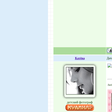
Катёна
Дат
Любл
детский фотограф