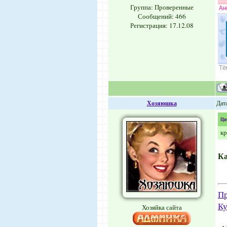
Группа: Проверенные
Сообщений:
466
Регистрация: 17.12.08
Хозяюшка
Дат
Ци
кр
Ка
Пр
Ку
Хозяйка сайта