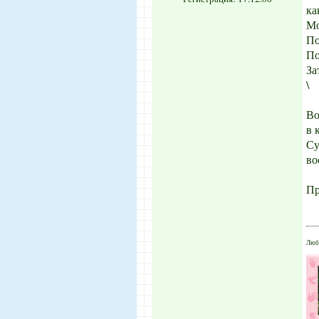
ка
Мо
По
По
За
\
Во
в 
Су
во
Пр
Любл