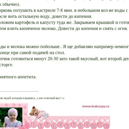
к обычно).
рковь потушить в кастрюле 7-8 мин. в небольшом кол-ве воды с
сле вить остальную воду, довести до кипения.
ложим картофель и капусту туда же. Закрываем крышкой и гото
тем влить кипяченое молоко, Довести до кипения и снять с огня.
ды и молока можно побольше.. Я ще добавляю например немног
конце при самой подачей на стол.
пчик готовиться минут 20-30 зато такой вкусный, вот второй де
сторге.
иятного аппетита.
ю людей, которым я нравлюсь...у них отличный вкус! =)