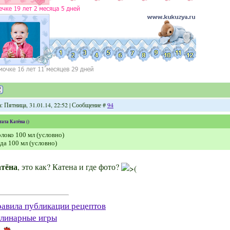
: Пятница, 31.01.14, 22:52 | Сообщение #
94
тата
Катёна
(
)
локо 100 мл (условно)
да 100 мл (условно)
тёна
, это как? Катена и где фото?
авила публикации рецептов
линарные игры