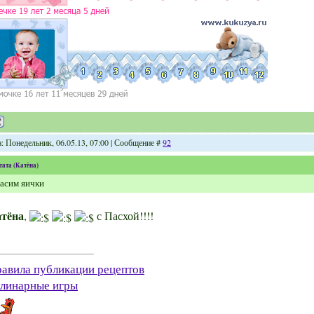
а: Понедельник, 06.05.13, 07:00 | Сообщение #
92
тата
(
Катёна
)
асим яички
тёна
,
с Пасхой!!!!
авила публикации рецептов
линарные игры