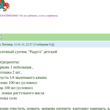
ЕЯ КУЛИНАРИИ!!! Но могу фейнуть...а могу и нафеячить.
: Пятница, 31.01.14, 22:27 | Сообщение #
93
лочный супчик "Радуга" детский
гредиенты:
рковь 1 небольшая.,
ртошка 2 шт.,
пуста 1/4 маленького качана
локо 100 мл (условно)
да 100 мл (условно)
4 ложки расттльного масла
пока соли
вощи очистить, помыть, морковь натереть, картошку нарещать, к