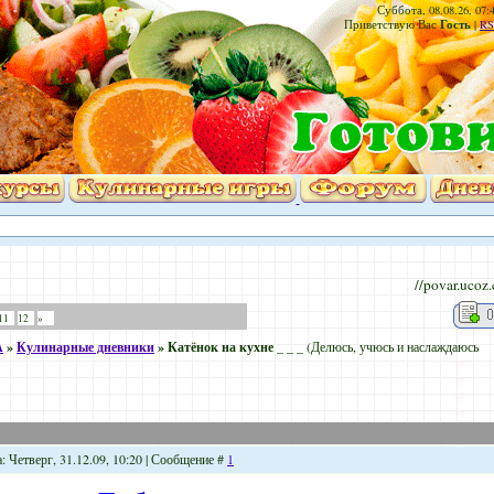
Суббота, 08.08.26, 07:
Гость
Приветствую Вас
|
RS
//povar.ucoz
11
12
»
А
»
Кулинарные дневники
»
Катёнок на кухне _ _ _
(Делюсь, учюсь и наслаждаюсь
: Четверг, 31.12.09, 10:20 | Сообщение #
1