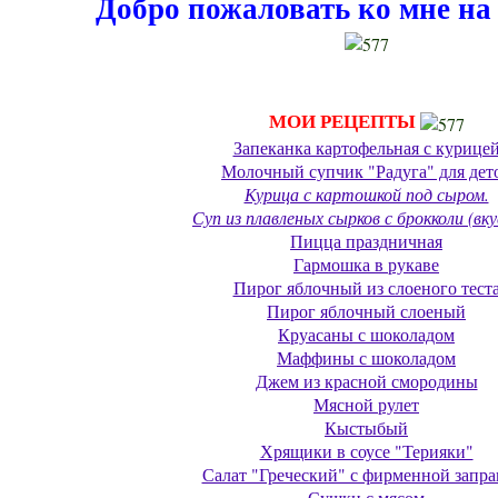
Добро пожаловать ко мне на 
МОИ РЕЦЕПТЫ
Запеканка картофельная с курице
Молочный супчик "Радуга" для дет
Курица с картошкой под сыром.
Суп из плавленых сырков с брокколи (вк
Пицца праздничная
Гармошка в рукаве
Пирог яблочный из слоеного тест
Пирог яблочный слоеный
Круасаны с шоколадом
Маффины с шоколадом
Джем из красной смородины
Мясной рулет
Кыстыбый
Хрящики в соусе "Терияки"
Салат "Греческий" с фирменной запра
Сушки с мясом