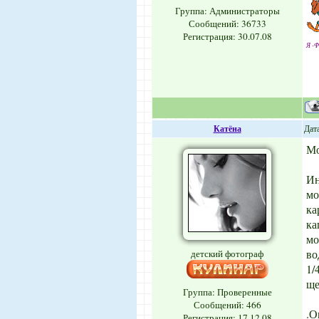
Группа: Администраторы
Сообщений:
36733
Регистрация: 30.07.08
Я -Ф
Катёна
Дата
Мо
Ин
мо
ка
ка
мо
во
детский фотограф
1/
ще
Группа: Проверенные
Сообщений:
466
.О
Регистрация: 17.12.08