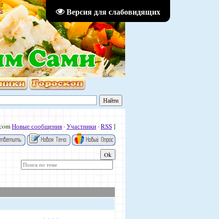
42
Версия для слабовидящих
S
.com
Новые сообщения
·
Участники
·
RSS
]