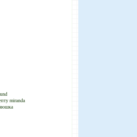
mund
епту miranda
зяюшка