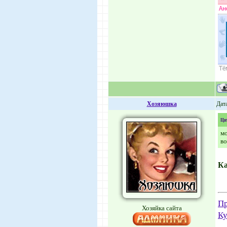
Хозяюшка
Дата
Ци
мо
во
Ка
Пр
Хозяйка сайта
Ку