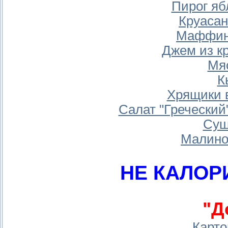
Пирог я
Круаса
Маффин
Джем из к
Мя
К
Хрящики в
Салат "Греческий
Суш
Малино
НЕ КАЛО
"Д
Карто