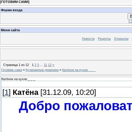
[
ГОТОВИМ САМИ
]
Форма входа
В
Ст
Меню сайта
Новости
Рецепты
Открытки
Страница
1
из
12
1
2
3
…
11
12
»
Готовим сами
»
Кулинарные дневники
»
Катёнок на кухне _ _ _
Катёнок на кухне _ _ _
[
1
]
Катёна
[31.12.09, 10:20]
Добро пожаловать