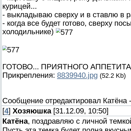
курицей...
- выкладываю сверху и в ставлю в ра
- когда все будет готово, сверху по
холодильнике)
ГОТОВО... ПРИЯТНОГО АППЕТИТ
Прикрепления:
8839940.jpg
(52.2 Kb)
Сообщение отредактировал
Катёна
[
4
]
Хозяюшка
[31.12.09, 10:50]
Катёна
, поздравляю с личной темко
Пусть эта темка будет полна вкусн