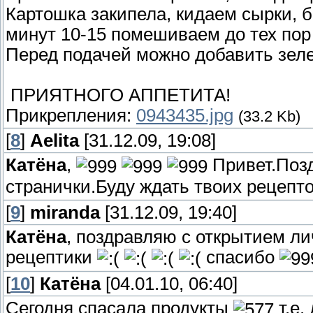
Картошка закипела, кидаем сырки, б
минут 10-15 помешиваем до тех пор 
Перед подачей можно добавить зеле
ПРИЯТНОГО АППЕТИТА!
Прикрепления:
0943435.jpg
(33.2 Kb)
[
8
]
Aelita
[31.12.09, 19:08]
Катёна
,
Привет.Позд
странички.Буду ждать твоих рецепт
[
9
]
miranda
[31.12.09, 19:40]
Катёна
, поздравляю с открытием ли
рецептики
спасибо
[
10
]
Катёна
[04.01.10, 06:40]
Сегодня спасала продукты
т.е.