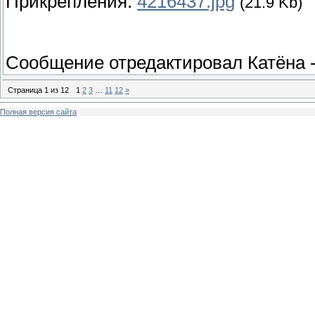
Прикрепления:
4216437.jpg
(21.9 Kb)
Сообщение отредактировал
Катёна
Страница
1
из
12
1
2
3
…
11
12
»
Полная версия сайта