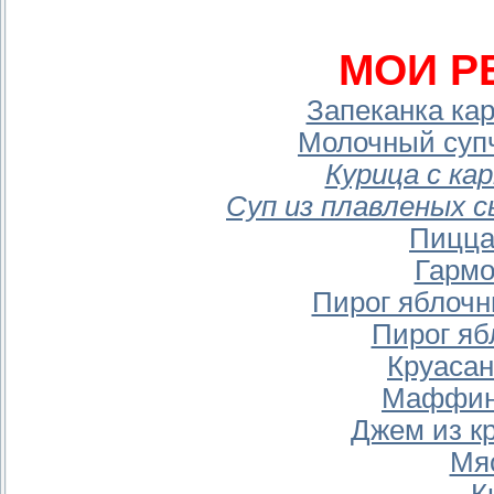
МОИ Р
Запеканка ка
Молочный супч
Курица с ка
Суп из плавленых с
Пицца
Гармо
Пирог яблочн
Пирог я
Круаса
Маффин
Джем из к
Мя
К