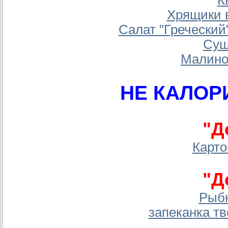
Хрящики в
Салат "Греческий
Суш
Малино
НЕ КАЛО
"Д
Карто
"Д
Рыбк
запеканка т