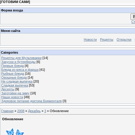
[
ГОТОВИМ САМИ
]
Форма входа
В
Ст
Меню сайта
Новости
Рецепты
Открытки
Categories
Рецепты для Мультиварки
[14]
Закуски и бутерброды
[6]
Первые блюда
[4]
Блюда из мяса и фарша
[41]
Рыбные блюда
[16]
Овощные блюда
[14]
Не сладкая выпечка
[20]
Сладкая выпечка
[53]
Десерты
[9]
Заготовки на зиму
[18]
Наши новости
[49]
Здоровое питание доктора Борменталя
[3]
Главная
»
2008
»
Декабрь
»
3
» Обновление
Обновление