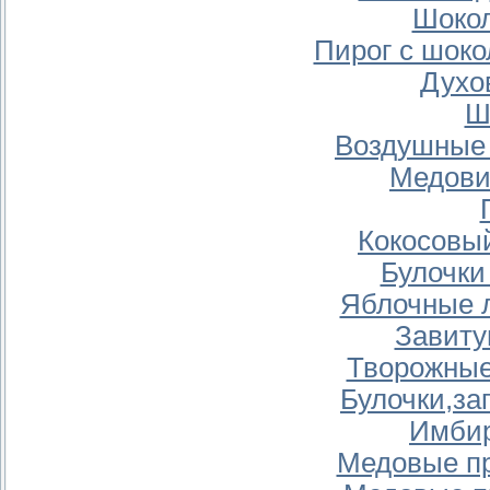
Шокол
Пирог с шок
Духо
Ш
Воздушные 
Медови
Кокосовый
Булочки
Яблочные 
Завиту
Творожные
Булочки,за
Имбир
Медовые пр