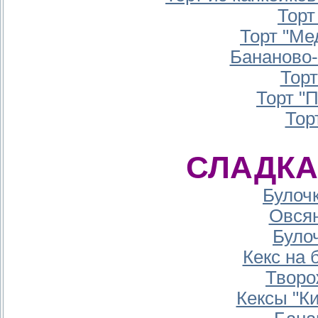
Торт
Торт "Ме
Бананово
Тор
Торт "
Тор
СЛАДКА
Булоч
Овся
Було
Кекс на 
Творо
Кексы "К