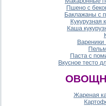
Макаронные гн
Пшено с беко
Баклажаны с 
Кукурузная 
Каша кукуруз
Вареники 
Пельм
Паста с по
Вкусное тесто д
ОВОЩН
Жареная к
Картоф