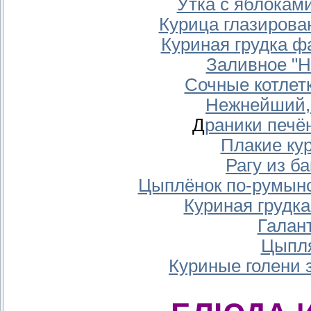
Утка с яблоками
Курица глазирова
Куриная грудка 
Заливное "Н
Сочные котлет
Нежнейший,
Д
раники печ
Плакие ку
Рагу из б
Цыплёнок по-румынс
Куриная грудк
Галан
Цыпля
Куриные голени 