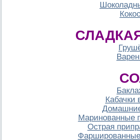
Шоколадны
Коко
СЛАДКАЯ
Груш
Варен
СО
Бакла
Кабачки 
Домашние
Маринованные п
Острая припр
Фаршированные