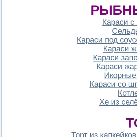
РЫБН
Караси с
Сельд
Караси под соу
Караси ж
Караси зап
Караси жа
Икорные 
Караси со ш
Котл
Хе из сел
Т
Торт из капкейко