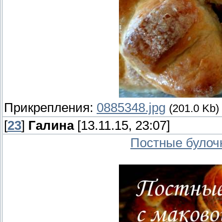
Прикрепления:
0885348.jpg
(201.0 Kb)
[
23
]
Галина
[13.11.15, 23:07]
Постные булоч