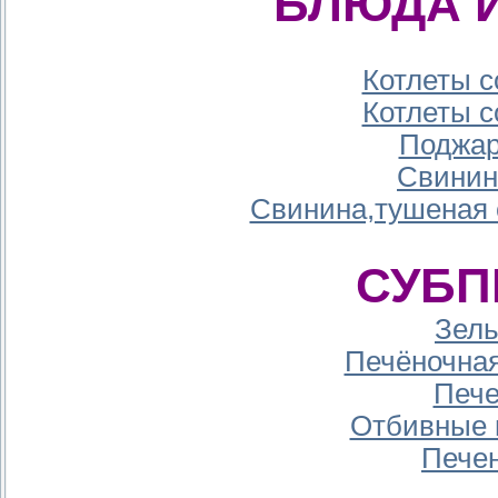
БЛЮДА 
Котлеты 
Котлеты 
Поджар
Свинин
Свинина,тушеная
СУБП
Зель
Печёночная
Пече
Отбивные 
Пече