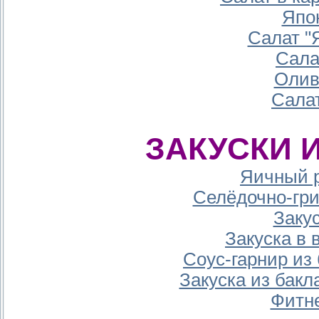
Япо
Салат "
Сала
Олив
Сала
ЗАКУСКИ 
Яичный р
Селёдочно-гри
Заку
Закуска в
Соус-гарнир из
Закуска из бакл
Фитн