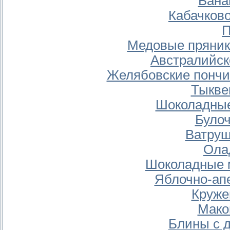
Бана
Кабачков
П
Медовые пряник
Австралийск
Желябовские пончик
Тыкве
Шоколадные
Булоч
Ватруш
Ола
Шоколадные 
Яблочно-ап
Круже
Мако
Блины с 