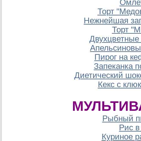
Омле
Торт "Медо
Нежнейшая зап
Торт "М
Двухцветные 
Апельсиновы
Пирог на ке
Запеканка п
Диетический шок
Кекс с клю
МУЛЬТИВ
Рыбный п
Рис в
Куриное р