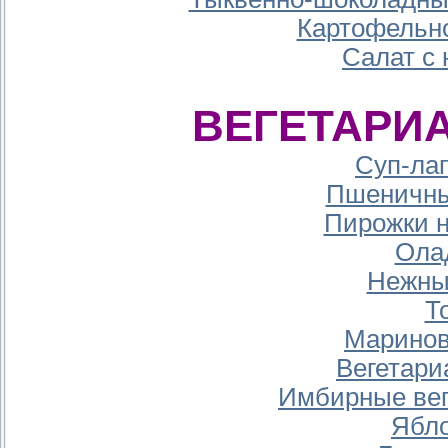
Картофельн
Салат с 
ВЕГЕТАРИ
Суп-ла
Пшеничны
Пирожки н
Ола
Нежны
Т
Маринов
Вегетари
Имбирные вег
Ябло