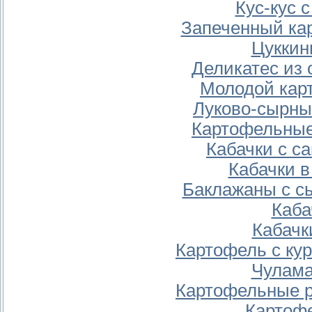
Кус-кус 
Запеченный ка
Цуккин
Деликатес из 
Молодой кар
Луково-сырны
Картофельные
Кабачки с с
Кабачки в
Баклажаны с с
Каба
Кабачк
Картофель с ку
Чулама
Картофельные р
Картоф