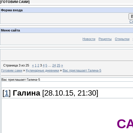
[
ГОТОВИМ САМИ
]
Форма входа
В
Ст
Меню сайта
Новости
Рецепты
Открытки
Страница
3
из
25
«
1
2
3
4
5
…
24
25
»
Готовим сами
»
Кулинарные дневники
»
Вас приглашает Галина-5
Вас приглашает Галина-5
[
1
]
Галина
[28.10.15, 21:30]
С