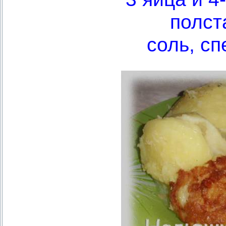
полст
соль, сп