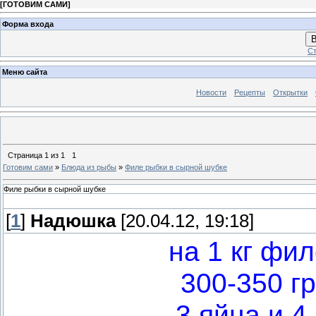
[
ГОТОВИМ САМИ
]
Форма входа
В
Ст
Меню сайта
Новости
Рецепты
Открытки
Страница
1
из
1
1
Готовим сами
»
Блюда из рыбы
»
Филе рыбки в сырной шубке
Филе рыбки в сырной шубке
[
1
]
Надюшка
[20.04.12, 19:18]
на 1 кг фил
300-350 г
3 яйца и 4