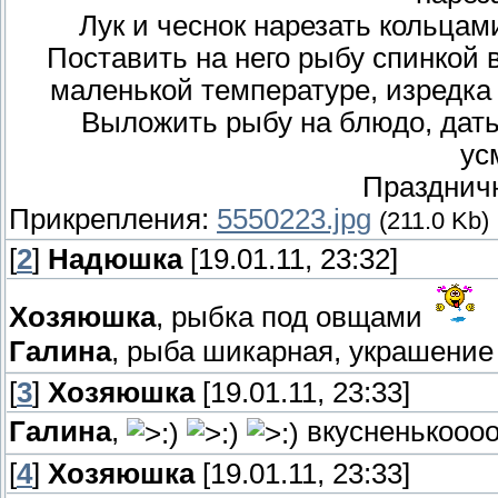
Лук и чеснок нарезать кольцам
Поставить на него рыбу спинкой в
маленькой температуре, изредка
Выложить рыбу на блюдо, дать
ус
Праздничн
Прикрепления:
5550223.jpg
(211.0 Kb)
[
2
]
Надюшка
[19.01.11, 23:32]
Хозяюшка
, рыбка под овщами
Галина
, рыба шикарная, украшение
[
3
]
Хозяюшка
[19.01.11, 23:33]
Галина
,
вкусненькооо
[
4
]
Хозяюшка
[19.01.11, 23:33]