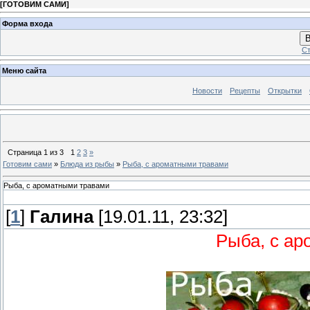
[
ГОТОВИМ САМИ
]
Форма входа
В
Ст
Меню сайта
Новости
Рецепты
Открытки
Страница
1
из
3
1
2
3
»
Готовим сами
»
Блюда из рыбы
»
Рыба, с ароматными травами
Рыба, с ароматными травами
[
1
]
Галина
[19.01.11, 23:32]
Рыба, с а