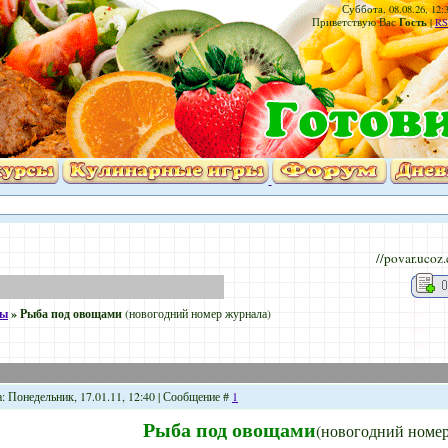
Суббота, 08.08.26, 12:
Гость
Приветствую Вас
|
RS
//povar.ucoz
бы
»
Рыба под овощами
(новогодний номер журнала)
а: Понедельник, 17.01.11, 12:40 | Сообщение #
1
Рыба под овощами
(новогодний номер