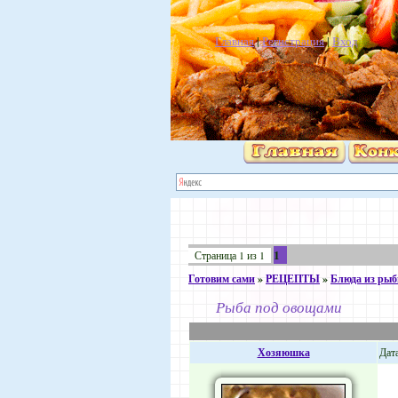
Главная
|
Регистрация
|
Вход
1
Страница
1
из
1
Готовим сами
»
РЕЦЕПТЫ
»
Блюда из ры
Рыба под овощами
Хозяюшка
Дат