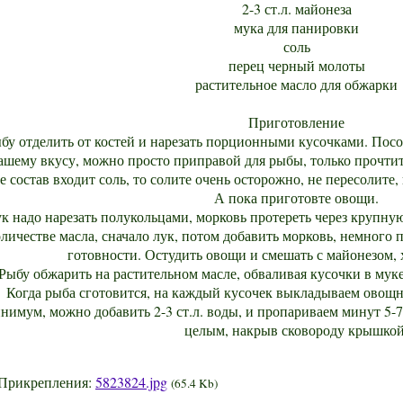
2-3 ст.л. майонеза
мука для панировки
соль
перец черный молоты
растительное масло для обжарки
Приготовление
бу отделить от костей и нарезать порционными кусочками. Пос
ашему вкусу, можно просто приправой для рыбы, только прочтит
е состав входит соль, то солите очень осторожно, не пересолите,
А пока приготовте овощи.
к надо нарезать полукольцами, морковь протереть через крупну
личестве масла, сначало лук, потом добавить морковь, немного 
готовности. Остудить овощи и смешать с майонезом,
Рыбу обжарить на растительном масле, обваливая кусочки в муке,
Когда рыба сготовится, на каждый кусочек выкладываем овощн
нимум, можно добавить 2-3 ст.л. воды, и пропариваем минут 5-7
целым, накрыв сковороду крышкой
Прикрепления:
5823824.jpg
(65.4 Kb)