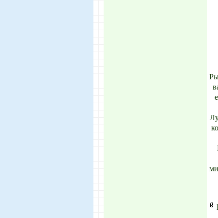
Ры
в
е
Лу
ко
ми