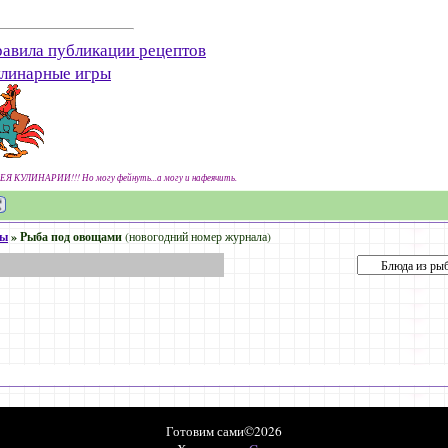
авила публикации рецептов
линарные игры
ЕЯ КУЛИНАРИИ!!! Но могу фейнуть...а могу и нафеячить.
бы
»
Рыба под овощами
(новогодний номер журнала)
Готовим сами©2026