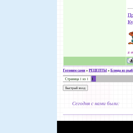
Пр
Ку
Я -Ф
Готовим сами
»
РЕЦЕПТЫ
»
Блюда из ры
1
Страница
1
из
1
Сегодня с нами были: