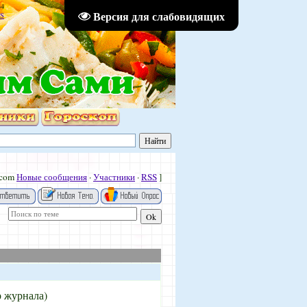
34
Версия для слабовидящих
S
.com
Новые сообщения
·
Участники
·
RSS
]
 журнала)