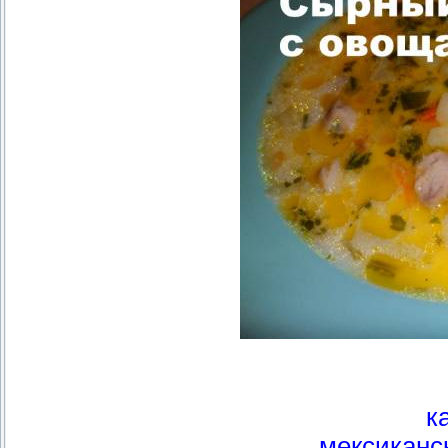
к
мексиканс