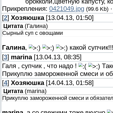
брокколи,цветную капусту, к
Прикрепления:
0421049.jpg
(99.6 Kb)
[
2
]
Хозяюшка
[13.04.13, 01:50]
Цитата
(
Галина
)
Сырный суп с овощами
Галина
,
какой супчик!!!
[
3
]
marina
[13.04.13, 08:35]
Галя , супчик , что надо !
Так
Прикуплю замороженной смеси и об
[
4
]
Хозяюшка
[14.04.13, 01:58]
Цитата
(
marina
)
Прикуплю замороженной смеси и обязател
marina
, а со свежими тоже вкусно