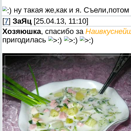
ну такая же,как и я. Съели,пото
[
7
]
ЗаЯц
[25.04.13, 11:10]
Хозяюшка
, спасибо за
Наивкусней
пригодилась