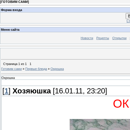
[
ГОТОВИМ САМИ
]
Форма входа
В
Ст
Меню сайта
Новости
Рецепты
Открытки
Страница
1
из
1
1
Готовим сами
»
Первые блюда
»
Окрошка
Окрошка
[
1
]
Хозяюшка
[16.01.11, 23:20]
ОК