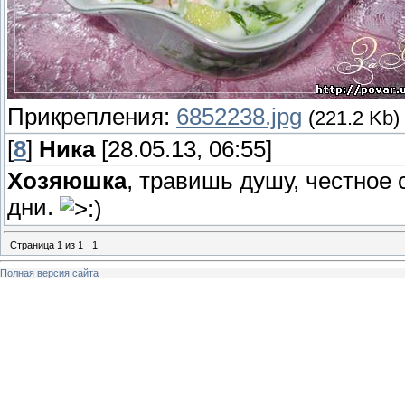
Прикрепления:
6852238.jpg
(221.2 Kb)
[
8
]
Ника
[28.05.13, 06:55]
Хозяюшка
, травишь душу, честное
дни.
Страница
1
из
1
1
Полная версия сайта