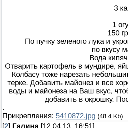
3 к
1 ог
150 г
По пучку зеленого лука и укр
по вкусу м
Вода кипяч
Отварить картофель в мундире, яйц
Колбасу тоже нарезать небольшим
терке. Добавить майонез и все хо
воды и майонеза на Ваш вкус, что
добавить в окрошку. Пос
.
Прикрепления:
5410872.jpg
(48.4 Kb)
[
2
]
Галина
[12.04.13, 16:51]