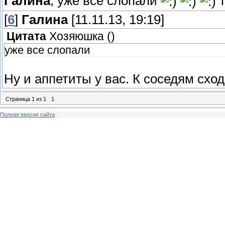
Галина
, уже все слопали
т
[
6
]
Галина
[11.11.13, 19:19]
Цитата
Хозяюшка
(
)
уже все слопали
Ну и аппетиты у вас. К соседям сход
Страница
1
из
1
1
Полная версия сайта