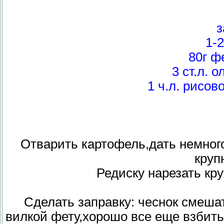
з
1-2
80г ф
3 ст.л. 
1 ч.л. рисов
Отварить картофель,дать немного
круп
Редиску нарезать кр
Сделать заправку: чеснок смеша
вилкой фету,хорошо все еще взбить