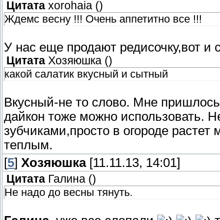
Цитата
xorohaia
(
)
Ждемс весну !!! Очень аппетитно все !!!
У нас еще продают редисочку,вот и 
Цитата
Хозяюшка
(
)
какой салатик вкусный и сытный
Вкусный-не то слово. Мне пришлось 
дайкон тоже можно использовать. Не
зубчиками,просто в огороде растет м
теплым.
[
5
]
Хозяюшка
[11.11.13, 14:01]
Цитата
Галина
(
)
Не надо до весны тянуть.