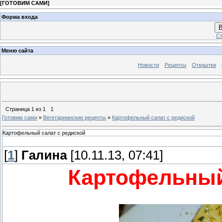
[
ГОТОВИМ САМИ
]
Форма входа
В
Ст
Меню сайта
Новости
Рецепты
Открытки
Страница
1
из
1
1
Готовим сами
»
Вегетарианские рецепты
»
Картофельный салат с редиской
Картофельный салат с редиской
[
1
]
Галина
[10.11.13, 07:41]
Картофельный