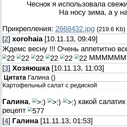
Чеснок я использовала свеж
На носу зима, а у н
Прикрепления:
2668432.jpg
(219.6 Kb)
[
2
]
xorohaia
[10.11.13, 09:49]
Ждемс весну !!! Очень аппетитно все
ММММММ
[
3
]
Хозяюшка
[10.11.13, 11:03]
Цитата
Галина
(
)
Картофельный салат с редиской
Галина
,
какой салатик
рецепт
[
4
]
Галина
[11.11.13, 01:53]