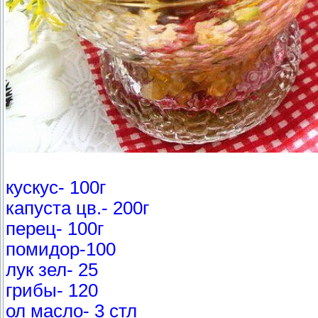
кускус- 100г
капуста цв.- 200г
перец- 100г
помидор-100
лук зел- 25
грибы- 120
ол масло- 3 стл