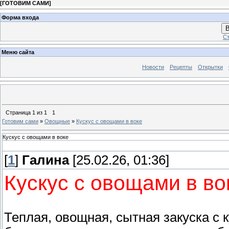
[
ГОТОВИМ САМИ
]
Форма входа
В
Ст
Меню сайта
Новости
Рецепты
Открытки
Страница
1
из
1
1
Готовим сами
»
Овощные
»
Кускус с овощами в воке
Кускус с овощами в воке
[
1
]
Галина
[25.02.26, 01:36]
Кускус с овощами в во
Теплая, овощная, сытная закуска с к