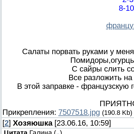
8-1
францу
Салаты порвать руками у меня-
Помидоры,огурцы,
С сайры слить со
Все разложить на
В этой заправке - французскую г
ПРИЯТН
Прикрепления:
7507518.jpg
(190.8 Kb)
[
2
]
Хозяюшка
[23.06.16, 10:59]
Цитата
Галина
(
)