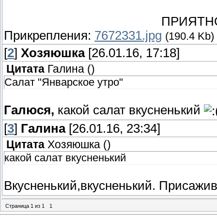
ПРИЯТН
Прикрепления:
7672331.jpg
(190.4 Kb)
[
2
]
Хозяюшка
[26.01.16, 17:18]
Цитата
Галина
(
)
Салат "Январское утро"
Галюся,
какой салат вкусненький
[
3
]
Галина
[26.01.16, 23:34]
Цитата
Хозяюшка
(
)
какой салат вкусненький
Вкусненький,вкусненький. Присажи
Страница
1
из
1
1