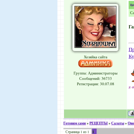
Ци
Са
Га
Пр
Ку
Хозяйка сайта
Группа: Администраторы
Сообщений:
36733
Регистрация: 30.07.08
Я -Ф
Готовим сами
»
РЕЦЕПТЫ
»
Салаты
»
Ов
1
Страница
1
из
1