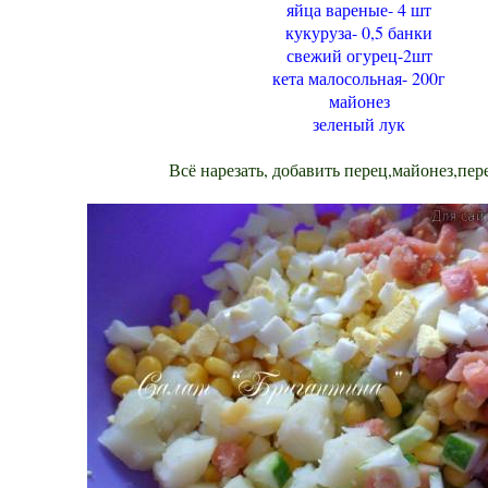
яйца вареные- 4 шт
кукуруза- 0,5 банки
свежий огурец-2шт
кета малосольная- 200г
майонез
зеленый лук
Всё нарезать, добавить перец,майонез,пер