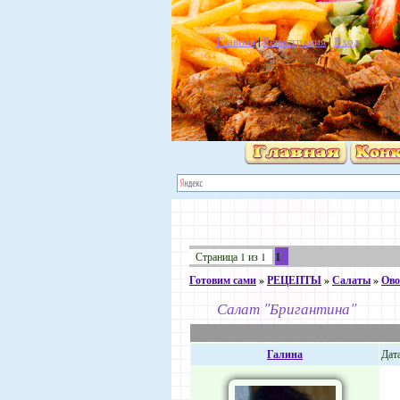
Главная
|
Регистрация
|
Вход
1
Страница
1
из
1
Готовим сами
»
РЕЦЕПТЫ
»
Салаты
»
Ов
Салат "Бригантина"
Галина
Дата