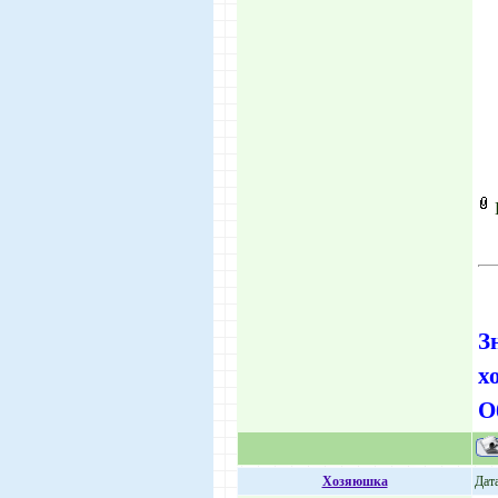
З
х
О
Хозяюшка
Дат