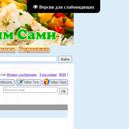
09
Версия для слабовидящих
S
.com
Новые сообщения
·
Участники
·
RSS
]
"