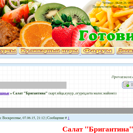
Четверг, 06.08.26, 09:
Гость
Приветствую Вас
|
RS
//povar.ucoz
ощные
»
Салат "Бригантина"
(карт.яйца,кукур.,огурец,кета малос.майонез)
: Воскресенье, 07.06.15, 21:12 | Сообщение #
1
Салат "Бригантина