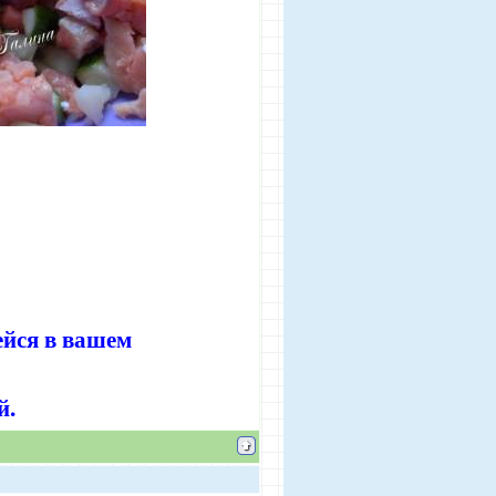
ейся в вашем
й.