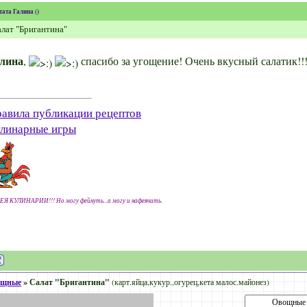
тата
Галина
(
)
лат "Бригантина"
лина
,
спасибо за угощение! Очень вкусный салатик!!
авила публикации рецептов
линарные игры
ЕЯ КУЛИНАРИИ!!! Но могу фейнуть...а могу и нафеячить.
ощные
»
Салат "Бригантина"
(карт.яйца,кукур.,огурец,кета малос.майонез)