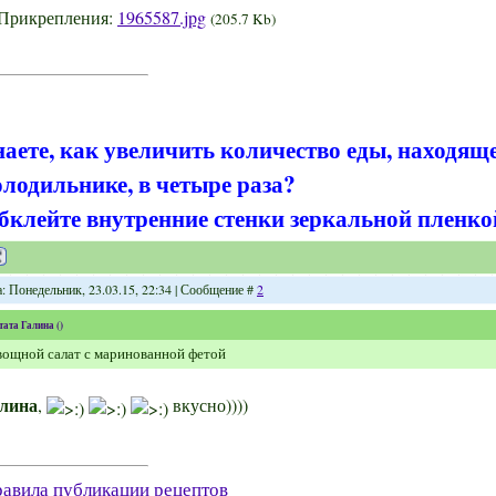
Прикрепления:
1965587.jpg
(205.7 Kb)
наете, как увеличить количество еды, находящ
олодильнике, в четыре раза?
бклейте внутренние стенки зеркальной пленко
а: Понедельник, 23.03.15, 22:34 | Сообщение #
2
тата
Галина
(
)
ощной салат с маринованной фетой
лина
,
вкусно))))
авила публикации рецептов