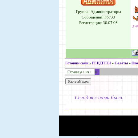
Группа: Администраторы
Сообщений:
36733
Регистрация: 30.07.08
Я -Ф
Готовим сами
»
РЕЦЕПТЫ
»
Салаты
»
Ов
1
Страница
1
из
1
Сегодня с нами были: