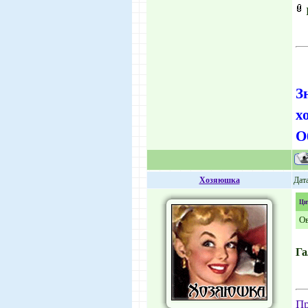
З
х
О
Хозяюшка
Дат
Ци
Ов
Га
Пр