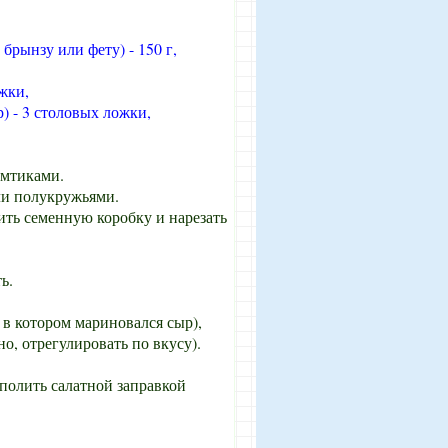
рынзу или фету) - 150 г,
жки,
) - 3 столовых ложки,
омтиками.
ли полукружьями.
ить семенную коробку и нарезать
ь.
 в котором мариновался сыр),
о, отрегулировать по вкусу).
 полить салатной заправкой