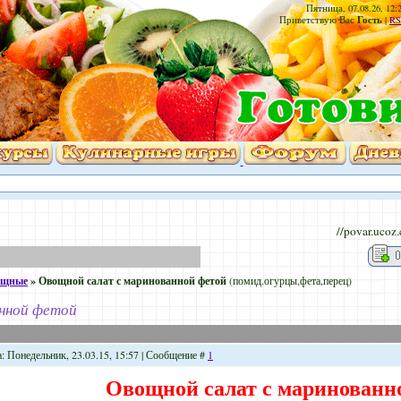
Пятница, 07.08.26, 12:
Гость
Приветствую Вас
|
RS
//povar.ucoz
ощные
»
Овощной салат с маринованной фетой
(помид.огурцы,фета,перец)
анной фетой
а: Понедельник, 23.03.15, 15:57 | Сообщение #
1
Овощной салат с маринованн