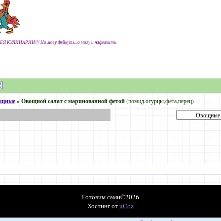
ЕЯ КУЛИНАРИИ!!! Но могу фейнуть...а могу и нафеячить.
ощные
»
Овощной салат с маринованной фетой
(помид.огурцы,фета,перец)
Готовим сами©2026
Хостинг от
uCoz