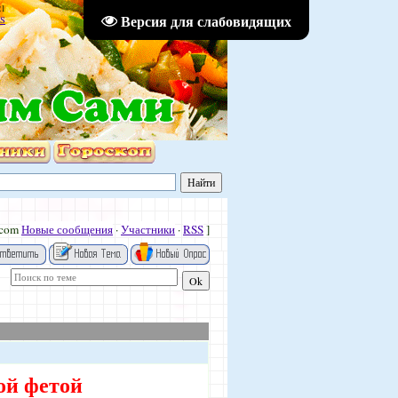
21
Версия для слабовидящих
S
.com
Новые сообщения
·
Участники
·
RSS
]
ой фетой