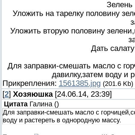
Зелень 
Уложить на тарелку половину зе
з
Уложить вторую половину зелени,
з
Дать салату
Для заправки-смешать масло с гор
давилку,затем воду и 
Прикрепления:
1561385.jpg
(201.6 Kb)
[
2
]
Хозяюшка
[24.06.14, 23:39]
Цитата
Галина
(
)
Для заправки-смешать масло с горчицей,с
воду и растереть в однородную массу.