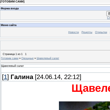
[
ГОТОВИМ САМИ
]
Форма входа
В
Ст
Меню сайта
Новости
Рецепты
Открытки
Страница
1
из
1
1
Готовим сами
»
Овощные
»
Щавелевый салат
Щавелевый салат
[
1
]
Галина
[24.06.14, 22:12]
Щавел