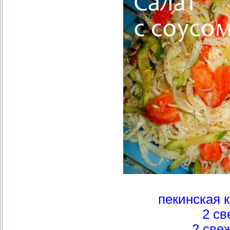
пекинская к
2 св
2 све