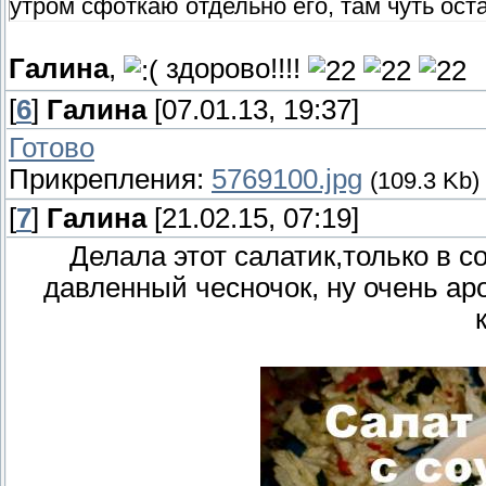
утром сфоткаю отдельно его, там чуть ост
Галина
,
здорово!!!!
[
6
]
Галина
[07.01.13, 19:37]
Готово
Прикрепления:
5769100.jpg
(109.3 Kb)
[
7
]
Галина
[21.02.15, 07:19]
Делала этот салатик,только в с
давленный чесночок, ну очень ар