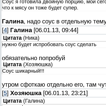
Соус я готовила двойную порцию, мои сег
что к мясу он тоже будет супер.
Галина
, надо соус в отдельную тем
[
4
]
Галина
[06.01.13, 09:44]
Цитата
(
Ника
)
нужно будет испробовать соус сделать
обязательно попробуй
Цитата
(
Хозяюшка
)
Соус шикарный!!!
утром сфоткаю отдельно его, там чу
[
5
]
Хозяюшка
[06.01.13, 23:21]
Цитата
(
Галина
)