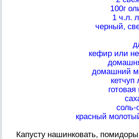
100г ол
1 ч.л. 
черный, св
д
кефир или не
домашня
домашний ма
кетчуп 
готовая 
сах
соль-
красный молотый
Капусту нашинковать, помидоры 