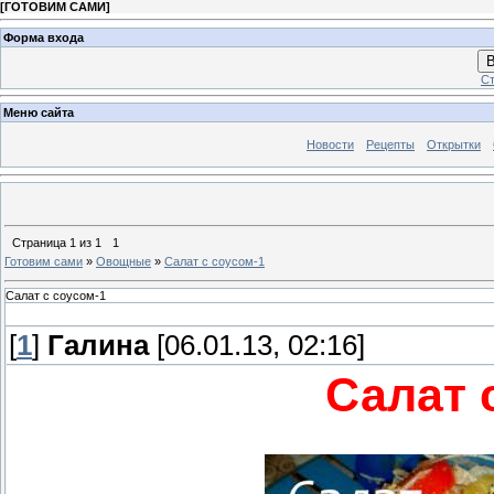
[
ГОТОВИМ САМИ
]
Форма входа
В
Ст
Меню сайта
Новости
Рецепты
Открытки
Страница
1
из
1
1
Готовим сами
»
Овощные
»
Салат с соусом-1
Салат с соусом-1
[
1
]
Галина
[06.01.13, 02:16]
Салат с