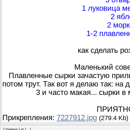
1 луковица м
2 ябл
2 мор
1-2 плавлен
как сделать ро
Маленький сове
Плавленные сырки зачастую прили
потом трут. Так вот я делаю так: на
3 и часто макая... сырки в 
ПРИЯТН
Прикрепления:
7227912.jpg
(279.4 Kb)
Страница
1
из
1
1