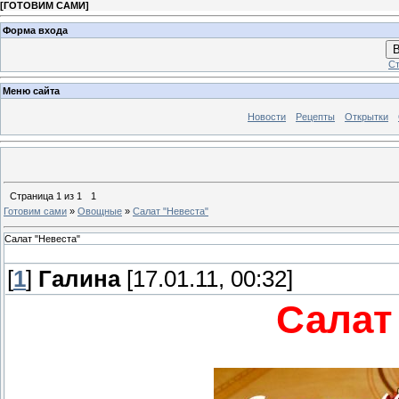
[
ГОТОВИМ САМИ
]
Форма входа
В
Ст
Меню сайта
Новости
Рецепты
Открытки
Страница
1
из
1
1
Готовим сами
»
Овощные
»
Салат "Невеста"
Салат "Невеста"
[
1
]
Галина
[17.01.11, 00:32]
Салат