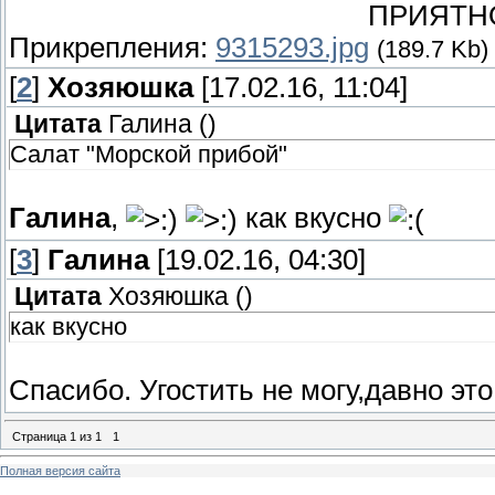
ПРИЯТН
Прикрепления:
9315293.jpg
(189.7 Kb)
[
2
]
Хозяюшка
[17.02.16, 11:04]
Цитата
Галина
(
)
Салат "Морской прибой"
Галина
,
как вкусно
[
3
]
Галина
[19.02.16, 04:30]
Цитата
Хозяюшка
(
)
как вкусно
Спасибо. Угостить не могу,давно эт
Страница
1
из
1
1
Полная версия сайта