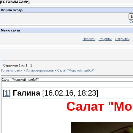
[
ГОТОВИМ САМИ
]
Форма входа
В
Ст
Меню сайта
Новости
Рецепты
Открытки
Страница
1
из
1
1
Готовим сами
»
Из морепродуктов
»
Салат "Морской прибой"
Салат "Морской прибой"
[
1
]
Галина
[16.02.16, 18:23]
Салат "Мо