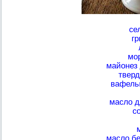
се
гр
мо
майонез
тверд
вафель
масло д
с
масло бе