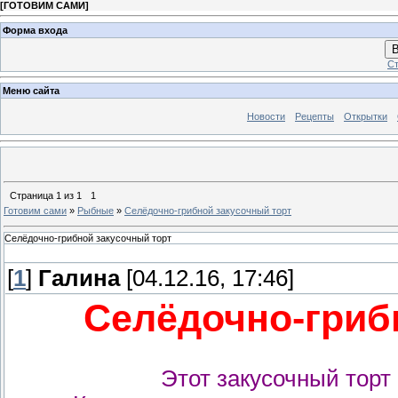
[
ГОТОВИМ САМИ
]
Форма входа
В
Ст
Меню сайта
Новости
Рецепты
Открытки
Страница
1
из
1
1
Готовим сами
»
Рыбные
»
Селёдочно-грибной закусочный торт
Селёдочно-грибной закусочный торт
[
1
]
Галина
[04.12.16, 17:46]
Селёдочно-гриб
Этот закусочный торт 