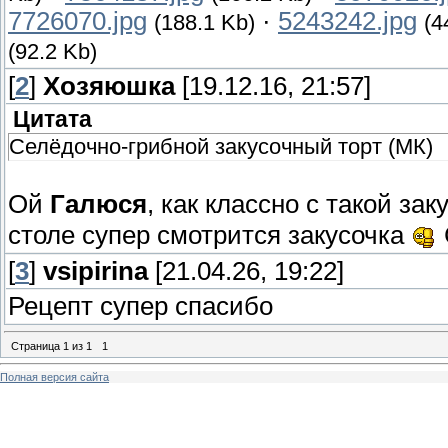
7726070.jpg
·
5243242.jpg
(188.1 Kb)
(4
(92.2 Kb)
[
2
]
Хозяюшка
[19.12.16, 21:57]
Цитата
Селёдочно-грибной закусочный торт (МК)
Ой
Галюся
, как классно с такой за
столе супер смотрится закусочка
[
3
]
vsipirina
[21.04.26, 19:22]
Рецепт супер спасибо
Страница
1
из
1
1
Полная версия сайта