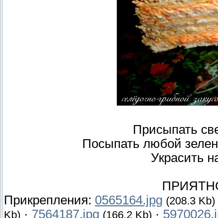
Присыпать св
Посыпать любой зелен
Украсить н
ПРИЯТН
Прикрепления:
0565164.jpg
(208.3 Kb)
·
7564187.jpg
·
5970026.
Kb)
(166.2 Kb)