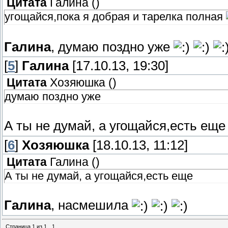
Цитата
Галина
(
)
угощайся,пока я добрая и тарелка полная
Галина
, думаю поздно уже
[
5
]
Галина
[17.10.13, 19:30]
Цитата
Хозяюшка
(
)
думаю поздно уже
А ты не думай, а угощайся,есть ещ
[
6
]
Хозяюшка
[18.10.13, 11:12]
Цитата
Галина
(
)
А ты не думай, а угощайся,есть еще
Галина
, насмешила
Страница
1
из
1
1