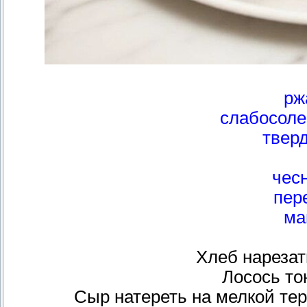
рж
слабосоле
твер
чесн
пер
ма
Хлеб нарезат
Лосось то
Сыр натереть на мелкой тер