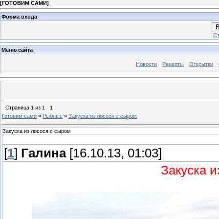
[
ГОТОВИМ САМИ
]
Форма входа
В
Ст
Меню сайта
Новости
Рецепты
Открытки
Страница
1
из
1
1
Готовим сами
»
Рыбные
»
Закуска из лосося с сыром
Закуска из лосося с сыром
[
1
]
Галина
[16.10.13, 01:03]
Закуска и