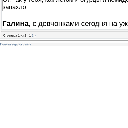
запахло
Галина
, с девчонками сегодня на у
Страница
1
из
2
1
2
»
Полная версия сайта