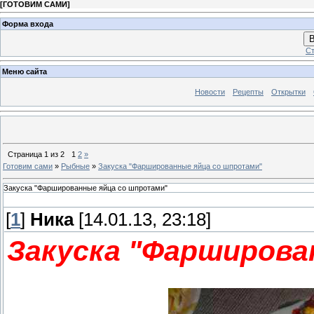
[
ГОТОВИМ САМИ
]
Форма входа
В
Ст
Меню сайта
Новости
Рецепты
Открытки
Страница
1
из
2
1
2
»
Готовим сами
»
Рыбные
»
Закуска "Фаршированные яйца со шпротами"
Закуска "Фаршированные яйца со шпротами"
[
1
]
Ника
[14.01.13, 23:18]
Закуска "Фарширова