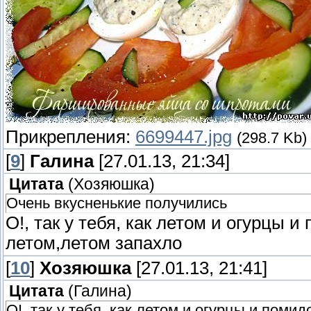
Прикрепления:
6699447.jpg
(298.7 Kb)
[
9
]
Галина
[27.01.13, 21:34]
Цитата
(
Хозяюшка
)
Очень вкусненькие получились
О!, так у тебя, как летом и огурцы
летом,летом запахло
[
10
]
Хозяюшка
[27.01.13, 21:41]
Цитата
(
Галина
)
О!, так у тебя, как летом и огурцы и пом