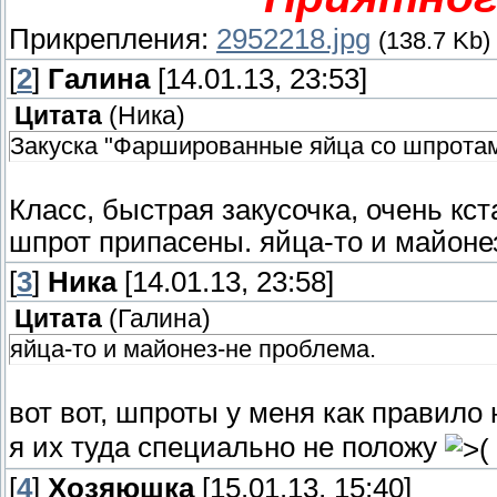
Прикрепления:
2952218.jpg
(138.7 Kb)
[
2
]
Галина
[14.01.13, 23:53]
Цитата
(
Ника
)
Закуска "Фаршированные яйца со шпрота
Класс, быстрая закусочка, очень кст
шпрот припасены. яйца-то и майоне
[
3
]
Ника
[14.01.13, 23:58]
Цитата
(
Галина
)
яйца-то и майонез-не проблема.
вот вот, шпроты у меня как правило
я их туда специально не положу
[
4
]
Хозяюшка
[15.01.13, 15:40]