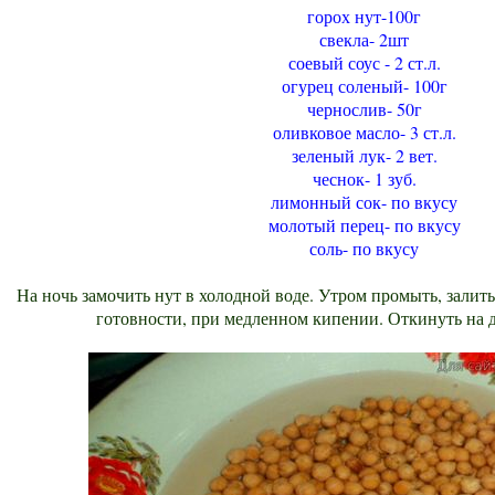
горох нут-100г
свекла- 2шт
соевый соус - 2 ст.л.
огурец соленый- 100г
чернослив- 50г
оливковое масло- 3 ст.л.
зеленый лук- 2 вет.
чеснок- 1 зуб.
лимонный сок- по вкусу
молотый перец- по вкусу
соль- по вкусу
На ночь замочить нут в холодной воде. Утром промыть, залить
готовности, при медленном кипении. Откинуть на д