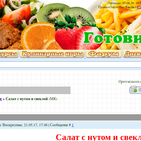
Пятница, 07.08.26, 16:
Гость
Приветствую Вас
|
RS
//povar.ucoz
я
»
Салат с нутом и свеклой
(МК)
: Воскресенье, 21.05.17, 17:48 | Сообщение #
1
Салат с нутом и свек