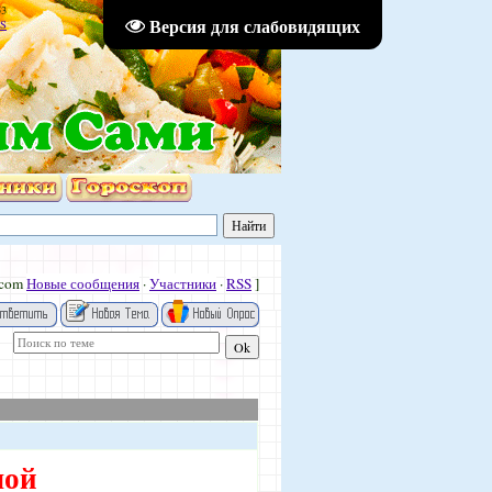
53
Версия для слабовидящих
S
.com
Новые сообщения
·
Участники
·
RSS
]
лой