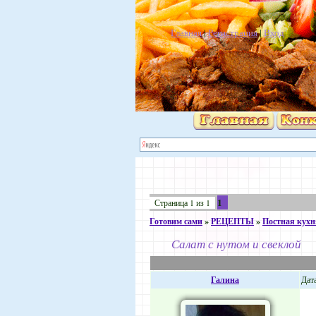
Главная
|
Регистрация
|
Вход
1
Страница
1
из
1
Готовим сами
»
РЕЦЕПТЫ
»
Постная кухн
Салат с нутом и свеклой
Галина
Дата