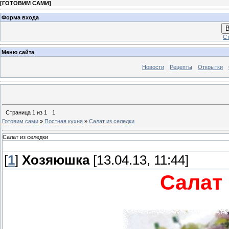
[
ГОТОВИМ САМИ
]
Форма входа
В
Ст
Меню сайта
Новости
Рецепты
Открытки
Страница
1
из
1
1
Готовим сами
»
Постная кухня
»
Салат из селедки
Салат из селедки
[
1
]
Хозяюшка
[13.04.13, 11:44]
Салат 