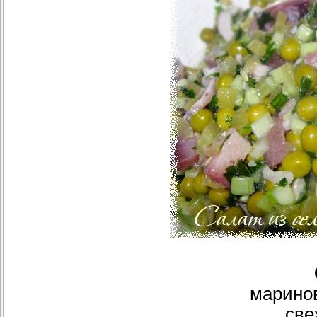
марино
све