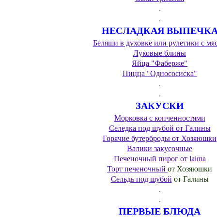
.
.
НЕСЛАДКАЯ ВЫПЕЧК
Беляши в духовке или рулетики с мя
Луковые блины
Яйца "Фаберже"
Пицца "Однососиска"
.
.
ЗАКУСКИ
Морковка с копченностями
Селедка под шубой от Галины
Горячие бутерброды от Хозяюшки
Валики закусочные
Печеночный пирог от laima
Торт печеночный
от Хозяюшки
Сельдь под шубой
от Галины
.
.
ПЕРВЫЕ БЛЮДА