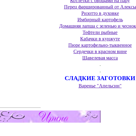
Котлетки с овощами на пару
Перец фаршированный от Алекс
Ризотто в духовке
Имбирный картофель
Домашняя лапша с зеленью и чесно
Тефтели рыбные
Кабачки в кунжуте
Пюре картофельно-тыквенное
Сердечки в красном вине
Щавелевая масса
.
.
СЛАДКИЕ ЗАГОТОВКИ
Варенье "Апельсин"