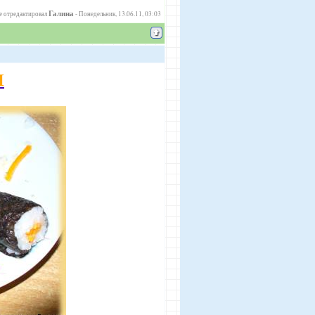
Галина
 отредактировал
-
Понедельник, 13.06.11, 03:03
Ы