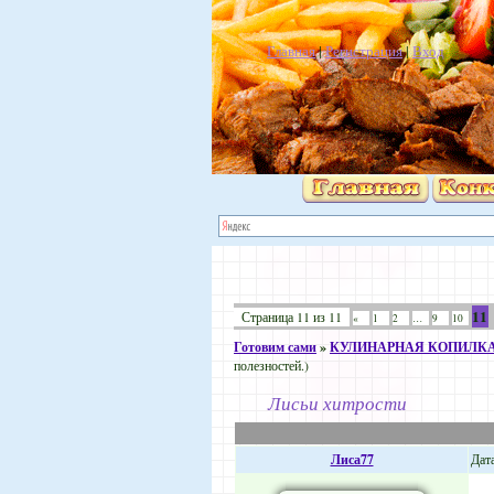
Главная
|
Регистрация
|
Вход
11
Страница
11
из
11
«
1
2
…
9
10
Готовим сами
»
КУЛИНАРНАЯ КОПИЛК
полезностей.)
Лисьи хитрости
Лиса77
Дата