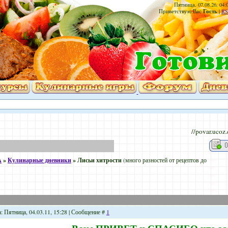
Пятница, 07.08.26, 04:
Гость
Приветствую Вас
|
RS
//povar.ucoz
А
»
Кулинарные дневники
»
Лисьи хитрости
(много разностей от рецептов до
: Пятница, 04.03.11, 15:28 | Сообщение #
1