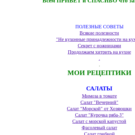
Всем ПРИВЕТ и СПАСИБО что за
ПОЛЕЗНЫЕ СОВЕТЫ
Всякие полезности
"Не кухонные принадлежности на ку
Секрет с ножницами
Продолжаем хитрить на кухне
.
.
МОИ РЕЦЕПТИКИ
САЛАТЫ
Мимоза в томате
Салат "Вечерний"
Салат "Морской" от Хозяюшки
Салат "Курочка ряба-3"
Салат с морской капустой
Фасолевый салат
Салат грибной