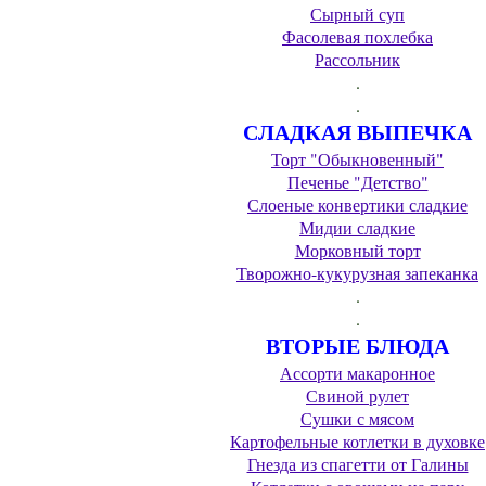
Сырный суп
Фасолевая похлебка
Рассольник
.
.
СЛАДКАЯ ВЫПЕЧКА
Торт "Обыкновенный"
Печенье "Детство"
Слоеные конвертики сладкие
Мидии сладкие
Морковный торт
Творожно-кукурузная запеканка
.
.
ВТОРЫЕ БЛЮДА
Ассорти макаронное
Свиной рулет
Сушки с мясом
Картофельные котлетки в духовке
Гнезда из спагетти от Галины