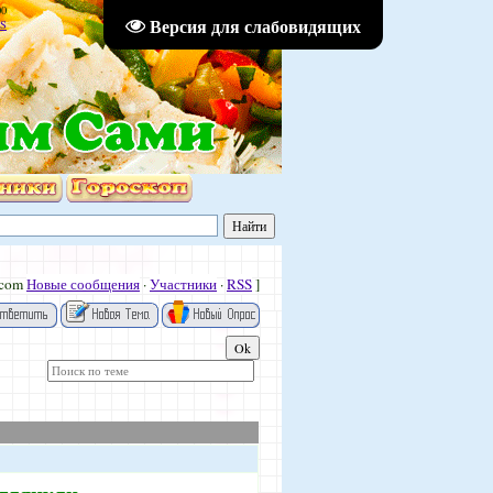
00
Версия для слабовидящих
S
.com
Новые сообщения
·
Участники
·
RSS
]