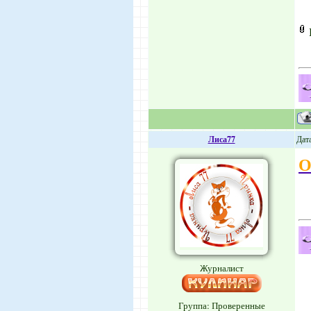
Лиса77
Дата
О
Журналист
Группа: Проверенные