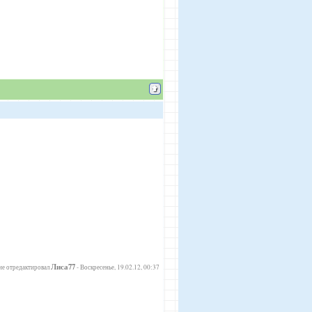
Лиса77
е отредактировал
-
Воскресенье, 19.02.12, 00:37