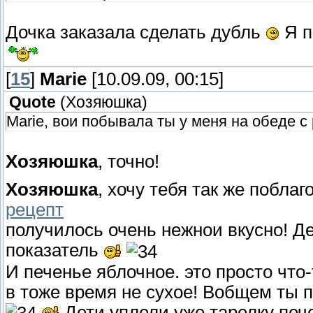
Дочка заказала сделать дубль
Я п
[
15
]
Marie
[10.09.09, 00:15]
Quote
(
Хозяюшка
)
Marie, вои побывала ты у меня на обеде с 
Хозяюшка
, точно!
Хозяюшка
, хочу тебя так же побла
рецепт
получилось очень нежнои вкусно! Д
показатель
И печенье яблочное. это просто что
в тоже время не сухое! Вобщем ты
Дети уплели уже тарелку печ