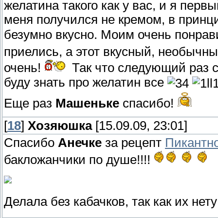
желатина такого как у вас, и я перв
меня получился не кремом, в принц
безумно вкусно. Моим очень понрав
приелись, а этот вкусный, необычн
очень!
Так что следующий раз сп
буду знать про желатин все
Еще раз
Машеньке
спасибо!
[
18
]
Хозяюшка
[15.09.09, 23:01]
Спасибо
Анечке
за рецепт
Пикантно
бакложанчики по душе!!!!
Делала без кабачков, так как их нету