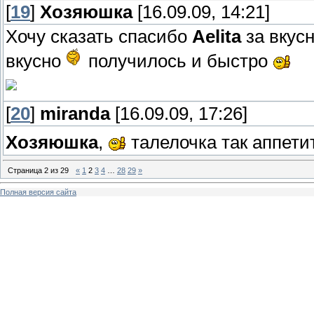
[
19
]
Хозяюшка
[16.09.09, 14:21]
Хочу сказать спасибо
Aelita
за вкус
вкусно
получилось и быстро
[
20
]
miranda
[16.09.09, 17:26]
Хозяюшка
,
талелочка так аппети
Страница
2
из
29
«
1
2
3
4
…
28
29
»
Полная версия сайта