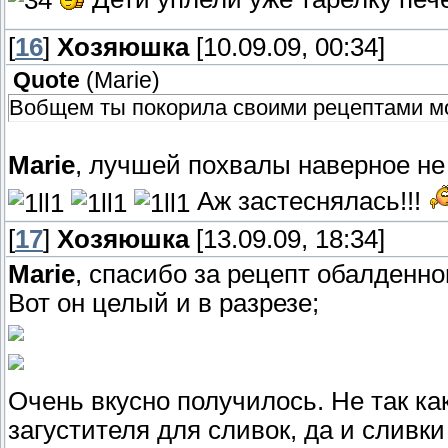
[
16
]
Хозяюшка
[10.09.09, 00:34]
Quote
(
Marie
)
Вобщем ты покорила своими рецептами м
Marie
, лучшей похвалы наверное не
Аж застеснялась!!!
[
17
]
Хозяюшка
[13.09.09, 18:34]
Marie
, спасибо за рецепт обалденно
Вот он целый и в разрезе;
Очень вкусно получилось. Не так как
загустителя для сливок, да и сливк