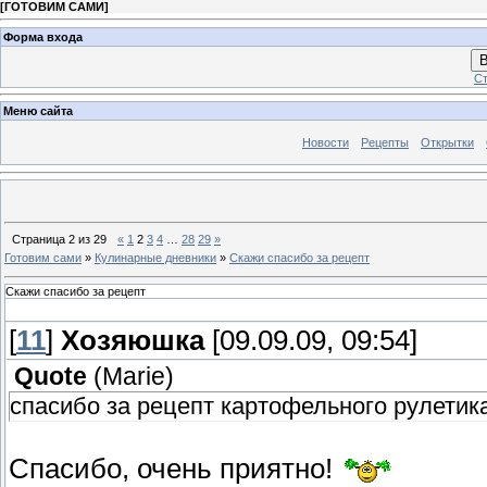
[
ГОТОВИМ САМИ
]
Форма входа
В
Ст
Меню сайта
Новости
Рецепты
Открытки
Страница
2
из
29
«
1
2
3
4
…
28
29
»
Готовим сами
»
Кулинарные дневники
»
Скажи спасибо за рецепт
Скажи спасибо за рецепт
[
11
]
Хозяюшка
[09.09.09, 09:54]
Quote
(
Marie
)
спасибо за рецепт картофельного рулетик
Спасибо, очень приятно!