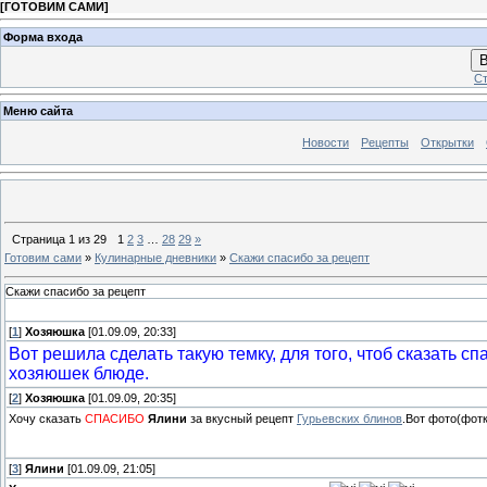
[
ГОТОВИМ САМИ
]
Форма входа
В
Ст
Меню сайта
Новости
Рецепты
Открытки
Страница
1
из
29
1
2
3
…
28
29
»
Готовим сами
»
Кулинарные дневники
»
Скажи спасибо за рецепт
Скажи спасибо за рецепт
[
1
]
Хозяюшка
[01.09.09, 20:33]
Вот решила сделать такую темку, для того, чтоб сказать с
хозяюшек блюде.
[
2
]
Хозяюшка
[01.09.09, 20:35]
Хочу сказать
СПАСИБО
Ялини
за вкусный рецепт
Гурьевских блинов
.Вот фото(фотк
[
3
]
Ялини
[01.09.09, 21:05]