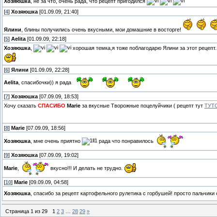
Хозяюшка
, не за что, очень рада, что рецепт пригодился
[
4
]
Хозяюшка
[01.09.09, 21:40]
Ялини
, блины получились очень вкусными, мои домашние в восторге!
[
5
]
Aelita
[01.09.09, 22:18]
Хозяюшка
,
хорошая темка,я тоже поблагодарю Ялини за этот рецепт.
[
6
]
Ялини
[01.09.09, 22:28]
Aelita
, спасибочки)) я рада
[
7
]
Хозяюшка
[07.09.09, 18:53]
Хочу сказать
СПАСИБО
Marie
за вкусные Творожные поцелуйчики ( рецепт тут
ТУТ
[
8
]
Marie
[07.09.09, 18:56]
Хозяюшка
, мне очень приятно
рада что понравилось
[
9
]
Хозяюшка
[07.09.09, 19:02]
Marie
,
вкусно!!! И делать не трудно.
[
10
]
Marie
[09.09.09, 04:58]
Хозяюшка
, спасибо за рецепт картофельного рулетика с горбушей! просто пальчик
Страница
1
из
29
1
2
3
…
28
29
»