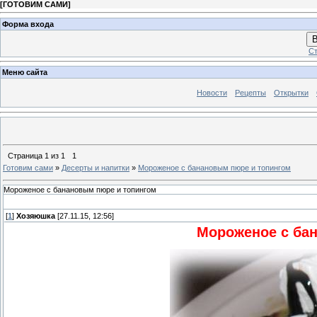
[
ГОТОВИМ САМИ
]
Форма входа
В
Ст
Меню сайта
Новости
Рецепты
Открытки
Страница
1
из
1
1
Готовим сами
»
Десерты и напитки
»
Мороженое с банановым пюре и топингом
Мороженое с банановым пюре и топингом
[
1
]
Хозяюшка
[27.11.15, 12:56]
Мороженое с ба