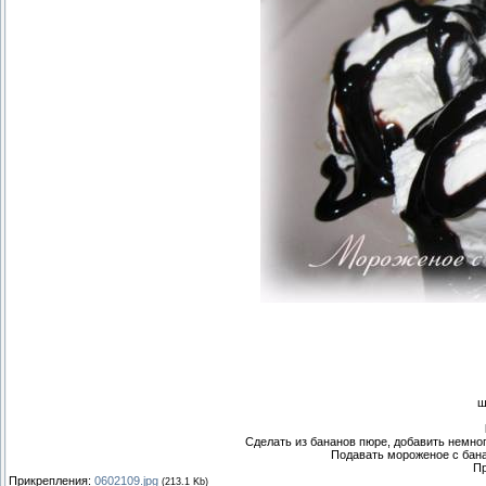
ш
Сделать из бананов пюре, добавить немног
Подавать мороженое с бан
Пр
Прикрепления:
0602109.jpg
(213.1 Kb)