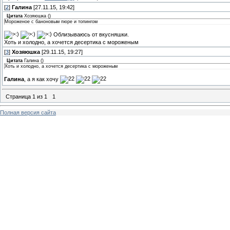
[
2
]
Галина
[27.11.15, 19:42]
Цитата
Хозяюшка
(
)
Мороженое с баноновым пюре и топингом
Облизываюсь от вкусняшки.
Хоть и холодно, а хочется десертика с мороженым
[
3
]
Хозяюшка
[29.11.15, 19:27]
Цитата
Галина
(
)
Хоть и холодно, а хочется десертика с мороженым
Галина
, а я как хочу
Страница
1
из
1
1
Полная версия сайта