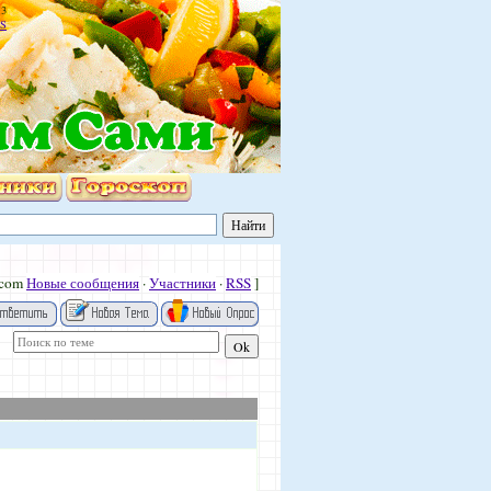
13
S
.com
Новые сообщения
·
Участники
·
RSS
]