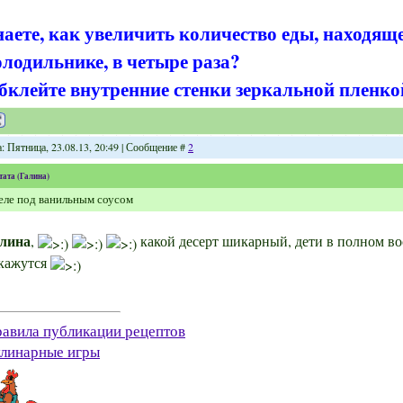
наете, как увеличить количество еды, находящ
олодильнике, в четыре раза?
бклейте внутренние стенки зеркальной пленко
: Пятница, 23.08.13, 20:49 | Сообщение #
2
тата
(
Галина
)
ле под ванильным соусом
лина
,
какой десерт шикарный, дети в полном вос
кажутся
авила публикации рецептов
линарные игры