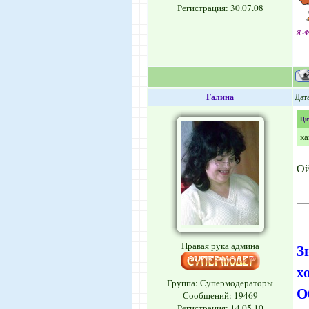
Регистрация: 30.07.08
Я -Ф
Галина
Дата
Ци
ка
Ой
Правая рука админа
З
х
Группа: Супермодераторы
О
Сообщений:
19469
Регистрация: 14.05.10