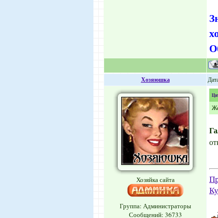
З
х
О
Хозяюшка
Дата
Ци
Же
Га
от
Пр
Хозяйка сайта
Ку
Группа: Администраторы
Сообщений:
36733