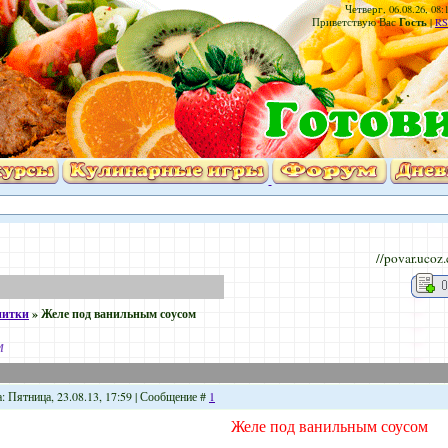
Четверг, 06.08.26, 08:
Гость
Приветствую Вас
|
RS
//povar.ucoz
питки
»
Желе под ванильным соусом
м
: Пятница, 23.08.13, 17:59 | Сообщение #
1
Желе под ванильным соусом