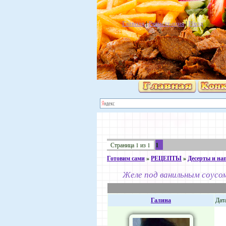
Главная
|
Регистрация
|
Вход
1
Страница
1
из
1
Готовим сами
»
РЕЦЕПТЫ
»
Десерты и на
Желе под ванильным соусо
Галина
Дата