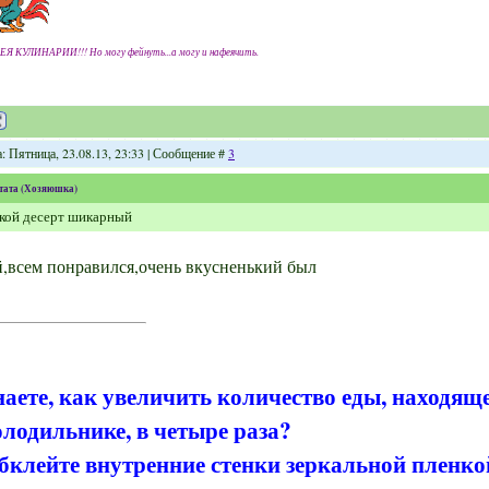
ЕЯ КУЛИНАРИИ!!! Но могу фейнуть...а могу и нафеячить.
: Пятница, 23.08.13, 23:33 | Сообщение #
3
тата
(
Хозяюшка
)
кой десерт шикарный
,всем понравился,очень вкусненький был
наете, как увеличить количество еды, находящ
олодильнике, в четыре раза?
бклейте внутренние стенки зеркальной пленко