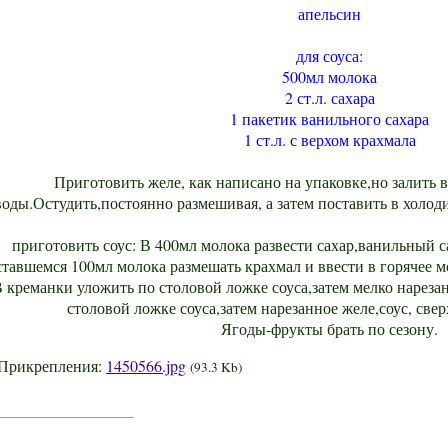
апельсин
для соуса:
500мл молока
2 ст.л. сахара
1 пакетик ванильного сахара
1 ст.л. с верхом крахмала
Приготовить желе, как написано на упаковке,но залить 
воды.Остудить,постоянно размешивая, а затем поставить в холод
приготовить соус: В 400мл молока развести сахар,ванильный с
ставшемся 100мл молока размешать крахмал и ввести в горячее мо
 креманки уложить по столовой ложке соуса,затем мелко нарезан
столовой ложке соуса,затем нарезанное желе,соус, свер
Ягоды-фрукты брать по сезону.
Прикрепления:
1450566.jpg
(93.3 Kb)