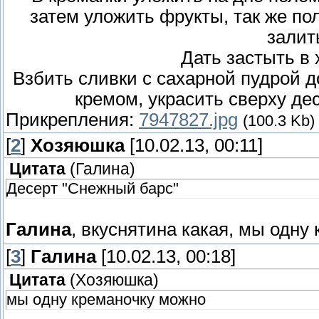
затем уложить фрукты, так же по
залит
Дать застыть в 
Взбить сливки с сахарной пудрой 
кремом, украсить сверху де
Прикрепления:
7947827.jpg
(100.3 Kb)
[
2
]
Хозяюшка
[10.02.13, 00:11]
Цитата
(
Галина
)
Десерт "Снежный барс"
Галина
, вкуснятина какая, мы одн
[
3
]
Галина
[10.02.13, 00:18]
Цитата
(
Хозяюшка
)
мы одну креманочку можно