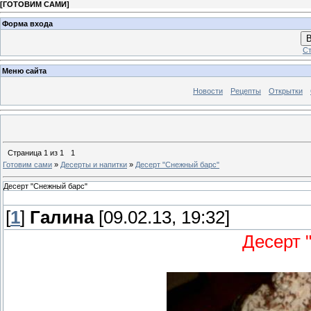
[
ГОТОВИМ САМИ
]
Форма входа
В
Ст
Меню сайта
Новости
Рецепты
Открытки
Страница
1
из
1
1
Готовим сами
»
Десерты и напитки
»
Десерт "Снежный барс"
Десерт "Снежный барс"
[
1
]
Галина
[09.02.13, 19:32]
Десерт 