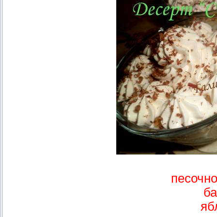
песочно
ба
яб