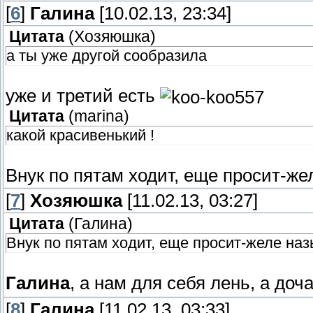
[
6
]
Галина
[10.02.13, 23:34]
Цитата
(
Хозяюшка
)
а ты уже другой сообразила
уже и третий есть
Цитата
(
marina
)
какой красивенький !
Внук по пятам ходит, еще просит-же
[
7
]
Хозяюшка
[11.02.13, 03:27]
Цитата
(
Галина
)
Внук по пятам ходит, еще просит-желе на
Галина
, а нам для себя лень, а доч
[
8
]
Галина
[11.02.13, 03:33]