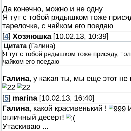
Да конечно, можно и не одну
Я тут с тобой рядышком тоже присяд
тарелочке, с чайком его поедаю
[
4
]
Хозяюшка
[10.02.13, 10:39]
Цитата
(
Галина
)
Я тут с тобой рядышком тоже присяду, тол
чайком его поедаю
Галина
, у какая ты, мы еще этот н
[
5
]
marina
[10.02.13, 16:40]
Галина
, какой красивенький !
И
отличный десерт!
Утаскиваю ...