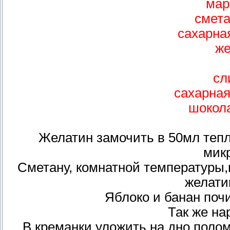
мар
смета
сахарная
же
сл
сахарная
шокол
Желатин замочить в 50мл тепл
мик
Сметану, комнатной температуры,
желати
Яблоко и банан почи
Так же на
В креманки уложить на дно поло