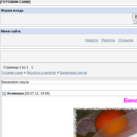
[
ГОТОВИМ САМИ
]
Форма входа
В
Ст
Меню сайта
Новости
Рецепты
Открытки
Страница
1
из
1
1
Готовим сами
»
Десерты и напитки
»
Банановое смузи
Банановое смузи
[
1
]
Хозяюшка
[26.07.12, 19:56]
Бан