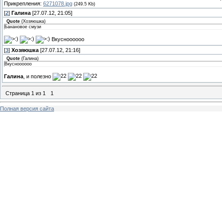
Прикрепления:
6271078.jpg
(249.5 Kb)
[
2
]
Галина
[27.07.12, 21:05]
Quote
(
Хозяюшка
)
Банановое смузи
Вкусноооооо
[
3
]
Хозяюшка
[27.07.12, 21:16]
Quote
(
Галина
)
Вкусноооооо
Галина
, и полезно
Страница
1
из
1
1
Полная версия сайта