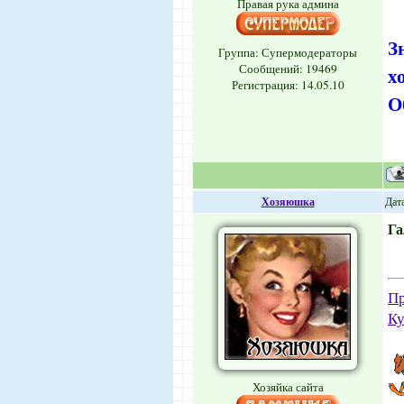
Правая рука админа
З
Группа: Супермодераторы
Сообщений:
19469
х
Регистрация: 14.05.10
О
Хозяюшка
Дата
Га
Пр
Ку
Хозяйка сайта