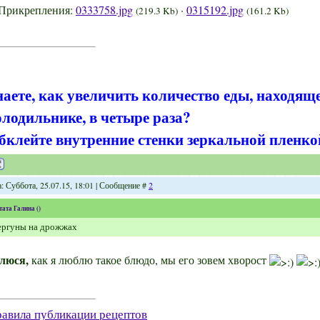
Прикрепления:
0333758.jpg
·
0315192.jpg
(219.3 Kb)
(161.2 Kb)
наете, как увеличить количество еды, находящ
олодильнике, в четыре раза?
бклейте внутренние стенки зеркальной пленко
: Суббота, 25.07.15, 18:01 | Сообщение #
2
тата
Галина
(
)
ергуны на дрожжах
люся,
как я люблю такое блюдо, мы его зовем хворост
авила публикации рецептов