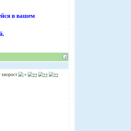
ейся в вашем
й.
т хворост