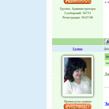
Я -Ф
Группа: Администраторы
Сообщений:
36733
Регистрация: 30.07.08
Галина
Дата
Ци
но
Да
Правая рука админа
З