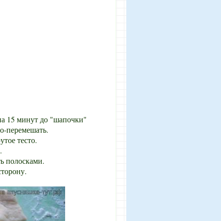
а 15 минут до "шапочки"
цо-перемешать.
утое тесто.
.
ть полосками.
сторону.