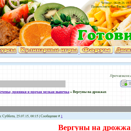
Четверг, 06.08.26, 19:
Гость
Приветствую Вас
|
RS
//povar.ucoz
еченье, пряники и прочая мелкая выпечка
»
Вергуны на дрожжах
: Суббота, 25.07.15, 00:15 | Сообщение #
1
Вергуны на дрожжа