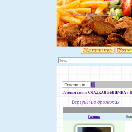
Главная
|
Регистрация
|
Вход
1
Страница
1
из
1
Готовим сами
»
СЛАДКАЯ ВЫПЕЧКА
»
П
Вергуны на дрожжах
Галина
Дата