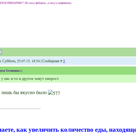
ЕЯ КУЛИНАРИИ!!! Но могу фейнуть...а могу и нафеячить.
: Суббота, 25.07.15, 18:54 | Сообщение #
5
тата
Хозяюшка
(
)
 у нас и то и другое зовут хворост
 лишь бы вкусно было
наете, как увеличить количество еды, находящ