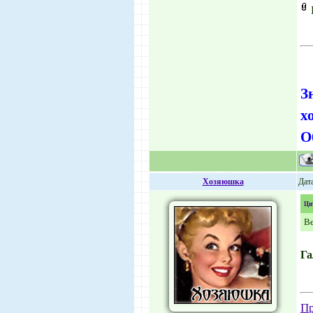
З
х
О
Хозяюшка
Дата
Ци
В
Га
Пр