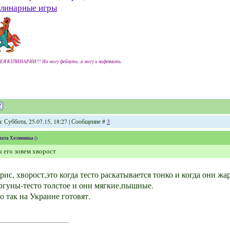
линарные игры
ЕЯ КУЛИНАРИИ!!! Но могу фейнуть...а могу и нафеячить.
: Суббота, 25.07.15, 18:27 | Сообщение #
3
тата
Хозяюшка
(
)
 его зовем хворост
рис, хворост,это когда тесто раскатывается тонко и когда они ж
ргуны-тесто толстое и они мягкие,пышные.
о так на Украине готовят.