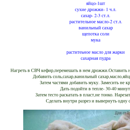
яйцо-1шт
сухие дрожжи- 1 ч.л.
сахар- 2-3 ст.л.
растительное масло-2 ст.л.
ванильный сахар
щепотка соли
мука
раститеьное масло для жарки
сахарная пудра
Нагреть в СВЧ кефир,перемешать в нем дрожжи.Оставить н
Добавить соль,сахар,ванильный сахар,масло,яй
Затем частями добавить муку. Замесить не кр
Дать подойти в тепле- 30-40 минут
Затем тесто раскатать в пласт,не тонко. Нареза
Сделать внутри разрез и вывернуть одну 