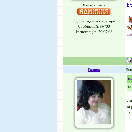
Ку
Хозяйка сайта
Группа: Администраторы
Сообщений:
36733
Регистрация: 30.07.08
Я -Ф
Галина
Дата
Ци
мы
Ла
ве
Эт