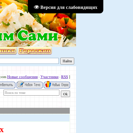
36
Версия для слабовидящих
S
.com
Новые сообщения
·
Участники
·
RSS
]
х