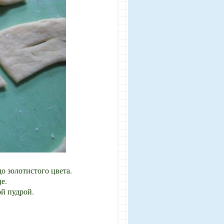
о золотистого цвета.
е.
й пудрой.