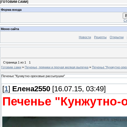
[
ГОТОВИМ САМИ
]
Форма входа
В
Ст
Меню сайта
Новости
Рецепты
Открытки
Страница
1
из
1
1
Готовим сами
»
Печенье, пряники и прочая мелкая выпечка
»
Печенье "Кунжутно-оре
Печенье "Кунжутно-ореховые рассыпушки"
[
1
]
Елена2550
[16.07.15, 03:49]
Печенье "Кунжутно-