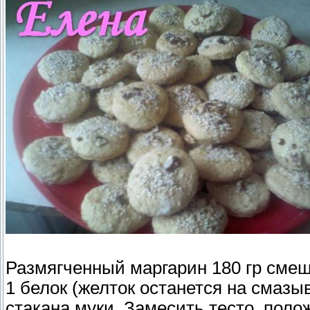
Размягченный маргарин 180 гр смеша
1 белок (желток останется на смазыв
стакана муки. Замесить тесто, полож