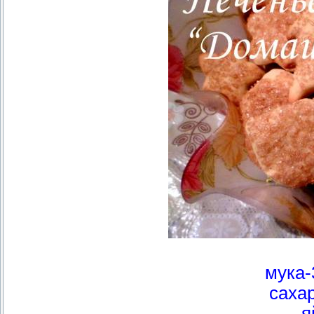
мука-
сахар
я