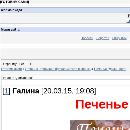
[
ГОТОВИМ САМИ
]
Форма входа
В
Ст
Меню сайта
Новости
Рецепты
Открытки
Страница
1
из
1
1
Готовим сами
»
Печенье, пряники и прочая мелкая выпечка
»
Печенье "Домашнее"
Печенье "Домашнее"
[
1
]
Галина
[20.03.15, 19:08]
Печенье