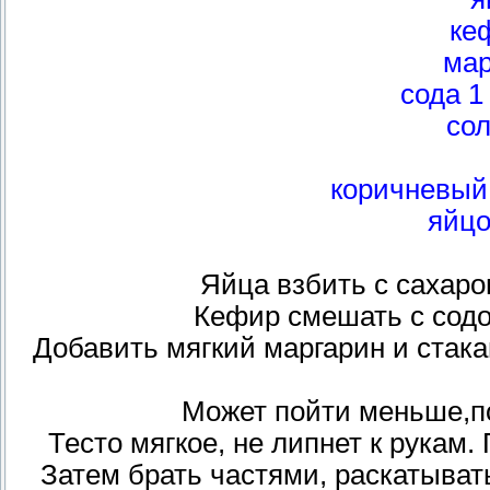
ке
мар
сода 1
со
коричневый
яйцо
Яйца взбить с сахар
Кефир смешать с содо
Добавить мягкий маргарин и стак
Может пойти меньше,п
Тесто мягкое, не липнет к рукам.
Затем брать частями, раскатыват