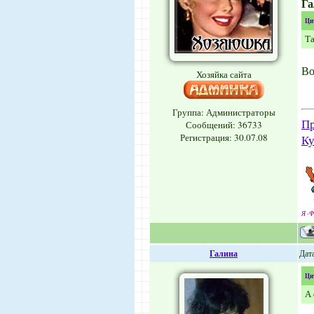
Га
Ци
Та
Во
Хозяйка сайта
Группа: Администраторы
Пр
Сообщений:
36733
Регистрация: 30.07.08
Ку
Я -Ф
Галина
Дата
Ци
А 