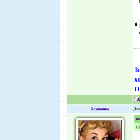
З
х
О
Хозяюшка
Дата
Ци
Пе