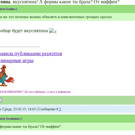
лина
, вкуснятина! А формы какие ты брала? От маффин?
тата
Галина
(
)
к же это печенье можно обвалять в измельченных грецких орехах.
обще будет вкуснятина
авила публикации рецептов
линарные игры
ЕЯ КУЛИНАРИИ!!! Но могу фейнуть...а могу и нафеячить.
: Среда, 25.02.15, 18:03 | Сообщение #
3
тата
Хозяюшка
(
)
формы какие ты брала? От маффин?