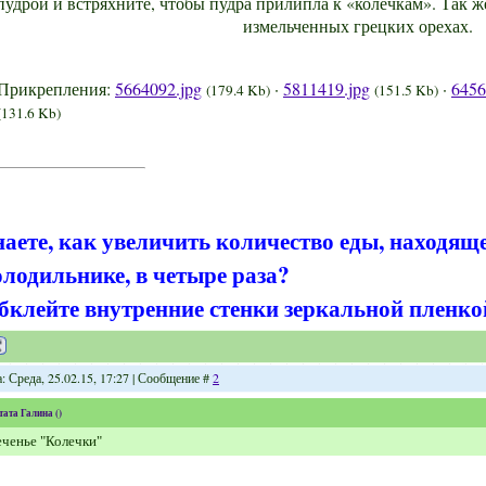
пудрой и встряхните, чтобы пудра прилипла к «колечкам». Так ж
измельченных грецких орехах.
Прикрепления:
5664092.jpg
·
5811419.jpg
·
6456
(179.4 Kb)
(151.5 Kb)
(131.6 Kb)
наете, как увеличить количество еды, находящ
олодильнике, в четыре раза?
бклейте внутренние стенки зеркальной пленко
: Среда, 25.02.15, 17:27 | Сообщение #
2
тата
Галина
(
)
ченье "Колечки"