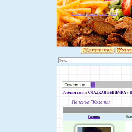
Главная
|
Регистрация
|
Вход
1
Страница
1
из
1
Готовим сами
»
СЛАДКАЯ ВЫПЕЧКА
»
П
Печенье "Колечки"
Галина
Дата