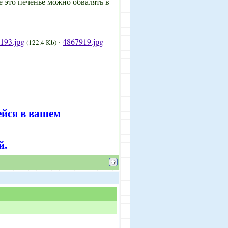
е это печенье можно обвалять в
193.jpg
·
4867919.jpg
(122.4 Kb)
ейся в вашем
й.