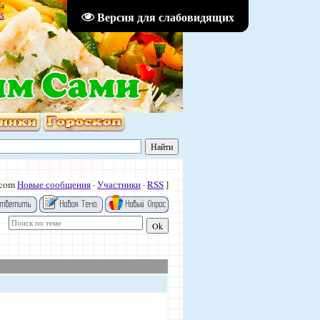
14
Версия для слабовидящих
S
.com
Новые сообщения
·
Участники
·
RSS
]