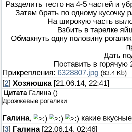
Разделить тесто на 4-5 частей и уб
Затем брать по одному кусочку р
На широкую часть выло
Взбить в тарелке яйц
Обмакнуть одну половину рогалик
п
Дать по
Поставить в горячую 
Прикрепления:
6328807.jpg
(83.4 Kb)
[
2
]
Хозяюшка
[21.06.14, 22:41]
Цитата
Галина
(
)
Дрожжевые рогалики
Галина
,
какие вкусные!!!
[
3
]
Галина
[22.06.14, 02:46]