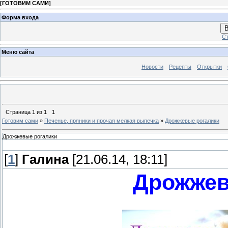
[
ГОТОВИМ САМИ
]
Форма входа
В
Ст
Меню сайта
Новости
Рецепты
Открытки
Страница
1
из
1
1
Готовим сами
»
Печенье, пряники и прочая мелкая выпечка
»
Дрожжевые рогалики
Дрожжевые рогалики
[
1
]
Галина
[21.06.14, 18:11]
Дрожжев