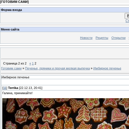
[
ГОТОВИМ САМИ
]
Форма входа
В
Ст
Меню сайта
Новости
Рецепты
Открытки
Страница
2
из
2
«
1
2
Готовим сами
»
Печенье, пряники и прочая мелкая выпечка
»
Имбирное печенье
Имбирное печенье
[
11
]
Terrika
[22.12.13, 20:41]
Галина, принимайте!