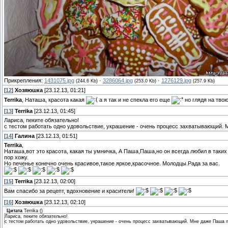
Прикрепления:
1431075.jpg
·
3286064.jpg
·
1276129.jpg
(244.6 Kb)
(253.0 Kb)
(257.9 Kb)
[
12
]
Хозяюшка
[23.12.13, 01:21]
Terrika
, Наташа, красота какая
а я так и не спекла его еще
но глядя на твою
[
13
]
Terrika
[23.12.13, 01:45]
Лариса, пеките обязательно!
с тестом работать одно удовольствие, украшение - очень процесс захватывающий. 
[
14
]
Галина
[23.12.13, 01:51]
Terrika
,
Наташа,вот это красота, какая ты умничка, А Паша,Паша,но он всегда любил в таких 
пор хожу.
Но печенье конечно очень красивое,такое яркое,красочное. Молодцы.Рада за вас.
[
15
]
Terrika
[23.12.13, 02:00]
Вам спасибо за рецепт, вдохновение и красители!
[
16
]
Хозяюшка
[23.12.13, 02:10]
Цитата
Terrika
(
)
Лариса, пеките обязательно!
с тестом работать одно удовольствие, украшение - очень процесс захватывающий. Мне даже Паша п