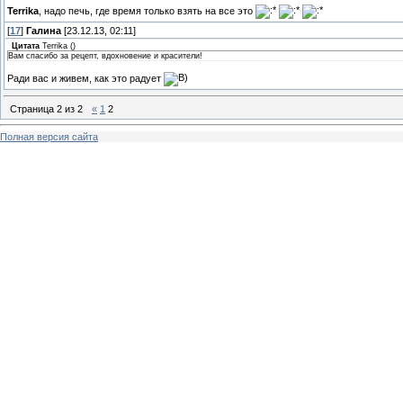
Terrika
, надо печь, где время только взять на все это
[
17
]
Галина
[23.12.13, 02:11]
Цитата
Terrika
(
)
Вам спасибо за рецепт, вдохновение и красители!
Ради вас и живем, как это радует
Страница
2
из
2
«
1
2
Полная версия сайта