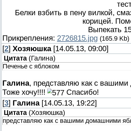
тес
Белки взбить в пену вилкой, сма
корицей. Пом
Выпекать 15
Прикрепления:
2726815.jpg
(165.9 Kb)
[
2
]
Хозяюшка
[14.05.13, 09:00]
Цитата
(
Галина
)
Печенье с яблоком
Галина
, представляю как с вашим
Тоже хочу!!!!
Спасибо!
[
3
]
Галина
[14.05.13, 19:22]
Цитата
(
Хозяюшка
)
представляю как с вашими домашними яб