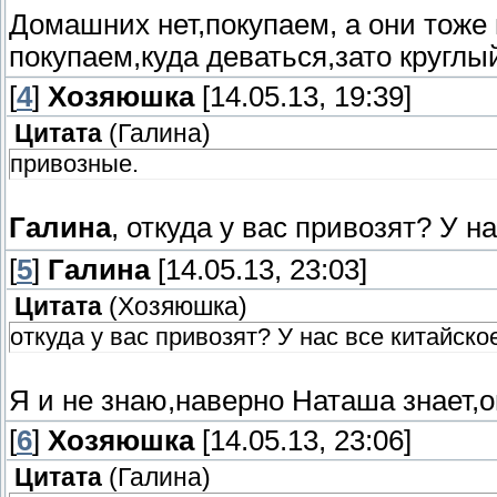
Домашних нет,покупаем, а они тоже
покупаем,куда деваться,зато круглый
[
4
]
Хозяюшка
[14.05.13, 19:39]
Цитата
(
Галина
)
привозные.
Галина
, откуда у вас привозят? У н
[
5
]
Галина
[14.05.13, 23:03]
Цитата
(
Хозяюшка
)
откуда у вас привозят? У нас все китайско
Я и не знаю,наверно Наташа знает,о
[
6
]
Хозяюшка
[14.05.13, 23:06]
Цитата
(
Галина
)