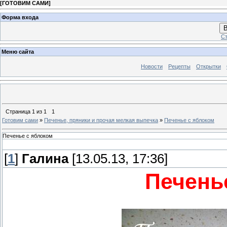
[
ГОТОВИМ САМИ
]
Форма входа
В
Ст
Меню сайта
Новости
Рецепты
Открытки
Страница
1
из
1
1
Готовим сами
»
Печенье, пряники и прочая мелкая выпечка
»
Печенье с яблоком
Печенье с яблоком
[
1
]
Галина
[13.05.13, 17:36]
Печень