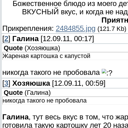
Божественное блюдо из моего де
ВКУСНЫЙ вкус, и когда не над
Приятн
Прикрепления:
2484855.jpg
(121.7 Kb)
[
2
]
Галина
[12.09.11, 00:17]
Quote
(
Хозяюшка
)
Жареная картошка с капустой
никогда такого не пробовала
[
3
]
Хозяюшка
[12.09.11, 00:59]
Quote
(
Галина
)
никогда такого не пробовала
Галина
, тут весь вкус в том, что ж
готовила такую картошку лет 20 наз