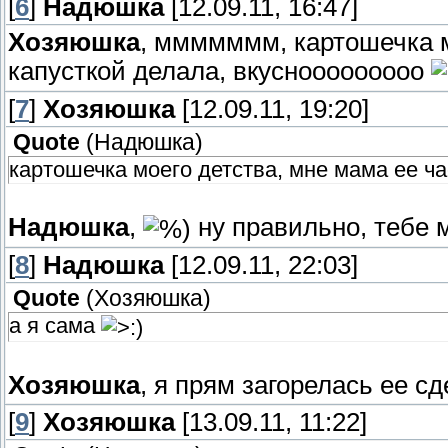
[
6
]
Надюшка
[12.09.11, 16:47]
Хозяюшка
, ммммммм, картошечка м
капусткой делала, вкуснооооооооо
[
7
]
Хозяюшка
[12.09.11, 19:20]
Quote
(
Надюшка
)
картошечка моего детства, мне мама ее ча
Надюшка
,
ну правильно, тебе 
[
8
]
Надюшка
[12.09.11, 22:03]
Quote
(
Хозяюшка
)
а я сама
Хозяюшка
, я прям загорелась ее с
[
9
]
Хозяюшка
[13.09.11, 11:22]