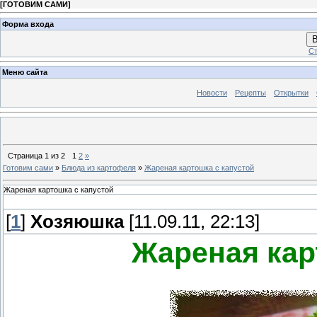
[
ГОТОВИМ САМИ
]
Форма входа
В
Ст
Меню сайта
Новости
Рецепты
Открытки
Страница
1
из
2
1
2
»
Готовим сами
»
Блюда из картофеля
»
Жареная картошка с капустой
Жареная картошка с капустой
[
1
]
Хозяюшка
[11.09.11, 22:13]
Жареная кар