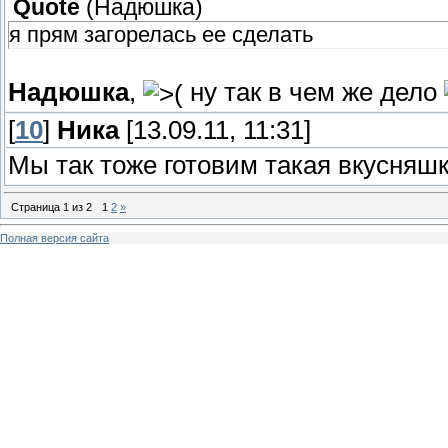
Quote
(
Надюшка
)
я прям загорелась ее сделать
Надюшка
,
ну так в чем же дело
[
10
]
Ника
[13.09.11, 11:31]
Мы так тоже готовим такая вкусняш
Страница
1
из
2
1
2
»
Полная версия сайта